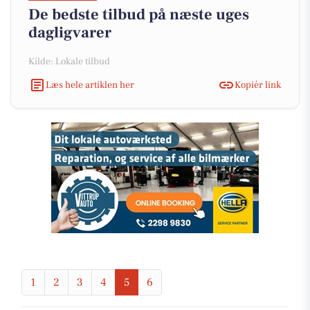
De bedste tilbud på næste uges
dagligvarer
Kilde: Lokale tilbud
Læs hele artiklen her
Kopiér link
1
2
3
4
5
6