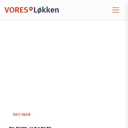
VORES
Løkken
DET SKER