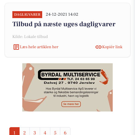
24-12-2021 14:02
DAGLIGVARER
Tilbud på næste uges dagligvarer
Kilde: Lokale tilbud
Læs hele artiklen her
Kopiér link
1
2
3
4
5
6