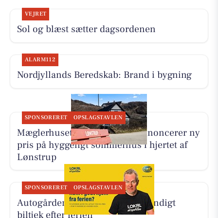
VEJRET
Sol og blæst sætter dagsordenen
ALARM112
Nordjyllands Beredskab: Brand i bygning
SPONSORERET
OPSLAGSTAVLEN
Mæglerhuset Vestkysten I/S annoncerer ny
pris på hyggeligt sommerhus i hjertet af
Lønstrup
SPONSORERET
OPSLAGSTAVLEN
Autogården Løkken tilbyder grundigt
biltjek efter ferien