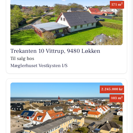
2
171 m
Trekanten 10 Vittrup, 9480 Løkken
Til salg hos
Mæglerhuset Vestkysten I/S
2.245.000 kr
2
103 m