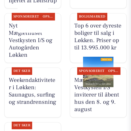
hjertet af Lønstrup
SPONSORERET
OPSLAGSTAVLEN
BOLIGMARKED
Nyt fra
Top 6 over dyreste
Mæglerhuset
boliger til salg i
Vestkysten I/S og
Løkken. Priser op
Autogården
til 13.995.000 kr
Løkken
DET SKER
SPONSORERET
OPSLAGSTAVLEN
Weekendaktivitete
Mæglerhuset
r i Løkken:
Vestkysten I/S
Saunagus, surfing
inviterer til åbent
og strandrensning
hus den 8. og 9.
august
DET SKER