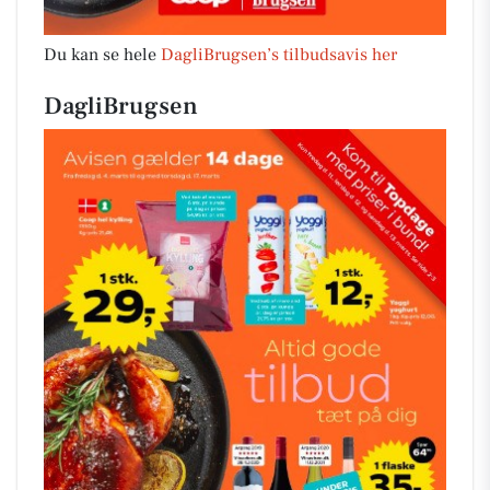
Du kan se hele
DagliBrugsen’s tilbudsavis her
DagliBrugsen