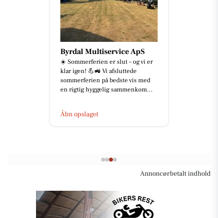
Mæglerhuset Vestkysten
I/S
‼️ NY PRIS - NU 1.695.000 KR. ‼️
HYGGELIGT SOMMERHUS I
HJERTET AF LØNSTRUP ✨ 📍 M
Kabels Vej 64, Lønstrup, 9800
Hjørring He...
Åbn opslaget
Annoncørbetalt indhold