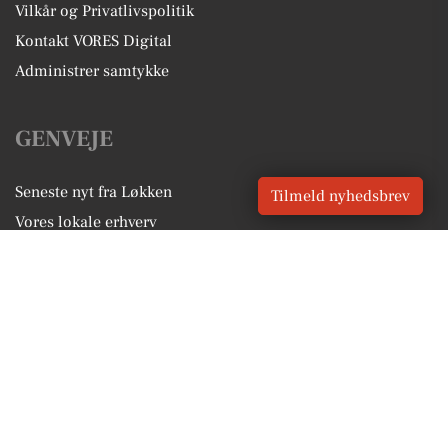
Vilkår og Privatlivspolitik
Kontakt VORES Digital
Administrer samtykke
GENVEJE
Seneste nyt fra Løkken
Tilmeld nyhedsbrev
Vores lokale erhverv
Kalenderen for Løkken
Fakta om Løkken
Erhvervsartikler
Hjørring Kommune
Få en gratis salgsvurdering
Sponsoreret indhold