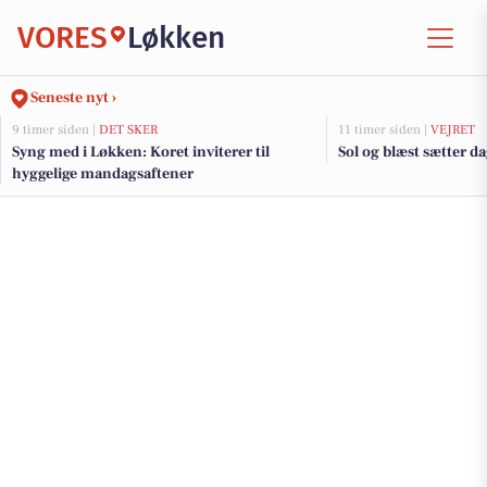
VORES
Løkken
Seneste nyt ›
9 timer siden |
DET SKER
11 timer siden |
VEJRET
Syng med i Løkken: Koret inviterer til
Sol og blæst sætter 
hyggelige mandagsaftener