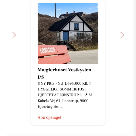
Autogården Løkken
🚗 Kom du godt hjem fra ferien?
Har bilen været med på
sommerens eventyr? Efter mange
kilometer på motorvejene og varme
dage...
Åbn opslaget