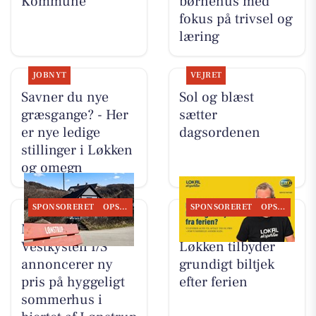
Kommune
børnehus med
fokus på trivsel og
læring
JOBNYT
VEJRET
Savner du nye
Sol og blæst
græsgange? - Her
sætter
er nye ledige
dagsordenen
stillinger i Løkken
og omegn
SPONSORERET
OPSLAGSTAVLEN
SPONSORERET
OPSLAGSTAVLEN
Mæglerhuset
Autogården
Vestkysten I/S
Løkken tilbyder
annoncerer ny
grundigt biltjek
pris på hyggeligt
efter ferien
sommerhus i