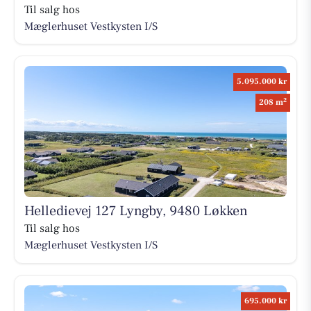
Til salg hos
Mæglerhuset Vestkysten I/S
5.095.000 kr
2
208 m
Helledievej 127 Lyngby, 9480 Løkken
Til salg hos
Mæglerhuset Vestkysten I/S
695.000 kr