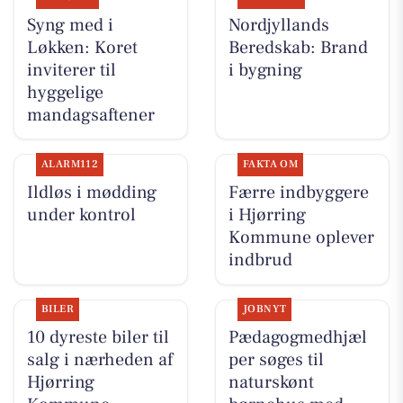
Syng med i
Nordjyllands
Løkken: Koret
Beredskab: Brand
inviterer til
i bygning
hyggelige
mandagsaftener
ALARM112
FAKTA OM
Ildløs i mødding
Færre indbyggere
under kontrol
i Hjørring
Kommune oplever
indbrud
BILER
JOBNYT
10 dyreste biler til
Pædagogmedhjæl
salg i nærheden af
per søges til
Hjørring
naturskønt