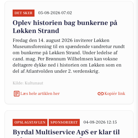
05-08-2026 07:02
DET SKER
Oplev historien bag bunkerne på
Løkken Strand
Fredag den 14. august 2026 inviterer Løkken
Museumsforening til en spændende vandretur rundt
om bunkerne på Løkken Strand. Under ledelse af
cand. mag. Per Brønnum Wilhelmsen kan voksne
deltagere dykke ned i historien om Løkken som en
del af Atlantvolden under 2. verdenskrig.
Kilde: Kultunaut
Læs hele artiklen her
Kopiér link
04-08-2026 12:15
OPSLAGSTAVLEN
SPONSORERET
Byrdal Multiservice ApS er klar til