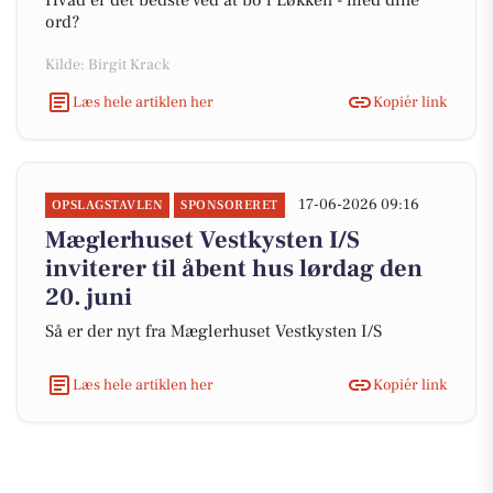
Hvad er det bedste ved at bo i Løkken - med dine
ord?
Kilde: Birgit Krack
Læs hele artiklen her
Kopiér link
17-06-2026 09:16
OPSLAGSTAVLEN
SPONSORERET
Mæglerhuset Vestkysten I/S
inviterer til åbent hus lørdag den
20. juni
Så er der nyt fra Mæglerhuset Vestkysten I/S
Læs hele artiklen her
Kopiér link