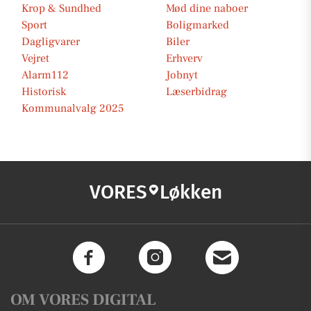
Krop & Sundhed
Mød dine naboer
Sport
Boligmarked
Dagligvarer
Biler
Vejret
Erhverv
Alarm112
Jobnyt
Historisk
Læserbidrag
Kommunalvalg 2025
VORES
Løkken
OM VORES DIGITAL