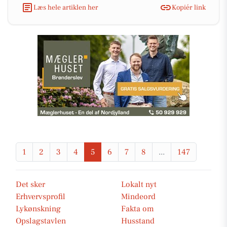
Læs hele artiklen her
Kopiér link
1
2
3
4
5
6
7
8
...
147
Det sker
Lokalt nyt
Erhvervsprofil
Mindeord
Lykønskning
Fakta om
Opslagstavlen
Husstand