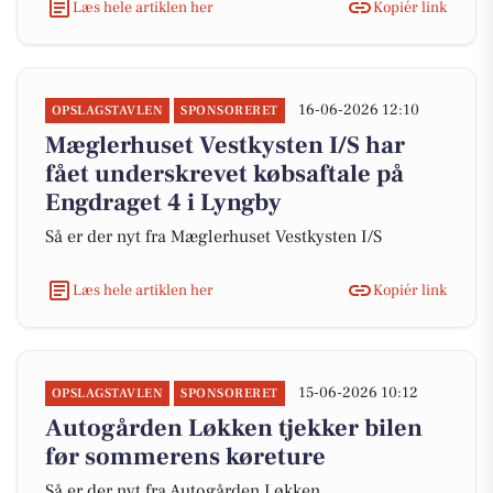
Læs hele artiklen her
Kopiér link
16-06-2026 12:10
OPSLAGSTAVLEN
SPONSORERET
Mæglerhuset Vestkysten I/S har
fået underskrevet købsaftale på
Engdraget 4 i Lyngby
Så er der nyt fra Mæglerhuset Vestkysten I/S
Læs hele artiklen her
Kopiér link
15-06-2026 10:12
OPSLAGSTAVLEN
SPONSORERET
Autogården Løkken tjekker bilen
før sommerens køreture
Så er der nyt fra Autogården Løkken