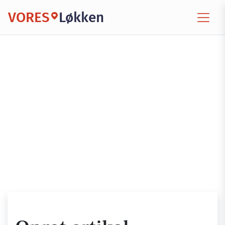
VORES
Løkken