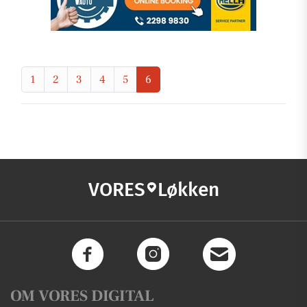
1
2
3
4
5
6
VORES
Løkken
OM VORES DIGITAL