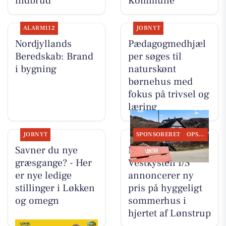
indbrud
Kommune
ALARM112
JOBNYT
Nordjyllands
Pædagogmedhjæl
Beredskab: Brand
per søges til
i bygning
naturskønt
børnehus med
fokus på trivsel og
læring
JOBNYT
SPONSORERET
OPSLAGSTAVLEN
Savner du nye
Mæglerhuset
græsgange? - Her
Vestkysten I/S
er nye ledige
annoncerer ny
stillinger i Løkken
pris på hyggeligt
og omegn
sommerhus i
hjertet af Lønstrup