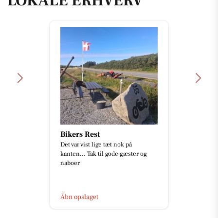
LOKALE ERHVERV
Bikers Rest
Det var vist lige tæt nok på
kanten... Tak til gode gæster og
naboer
Åbn opslaget