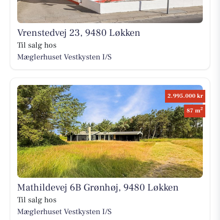
Vrenstedvej 23, 9480 Løkken
Til salg hos
Mæglerhuset Vestkysten I/S
2.995.000 kr
2
87 m
Mathildevej 6B Grønhøj, 9480 Løkken
Til salg hos
Mæglerhuset Vestkysten I/S