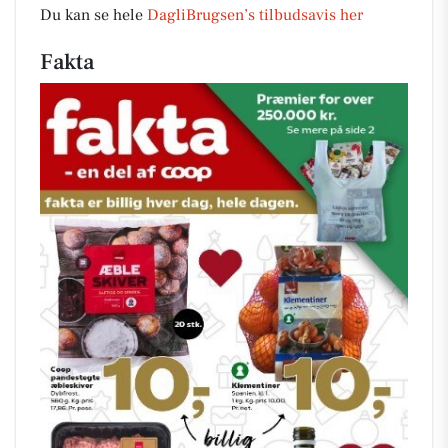
Du kan se hele
DagliBrugsen’s tilbudsavis her
Fakta