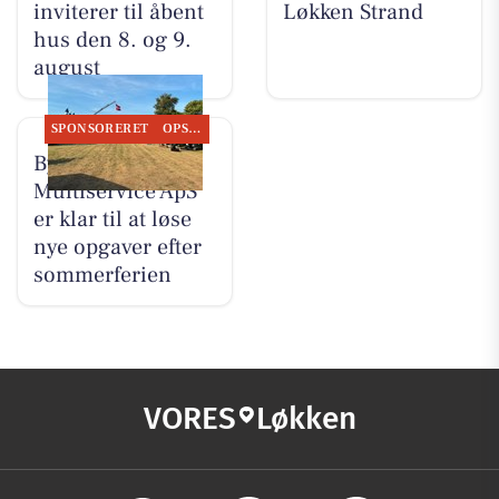
inviterer til åbent
Løkken Strand
hus den 8. og 9.
august
SPONSORERET
OPSLAGSTAVLEN
Byrdal
Multiservice ApS
er klar til at løse
nye opgaver efter
sommerferien
VORES
Løkken