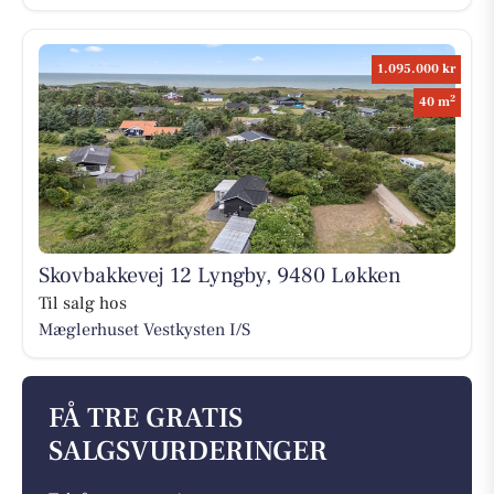
1.095.000 kr
2
40 m
Skovbakkevej 12 Lyngby, 9480 Løkken
Til salg hos
Mæglerhuset Vestkysten I/S
FÅ TRE GRATIS
SALGSVURDERINGER