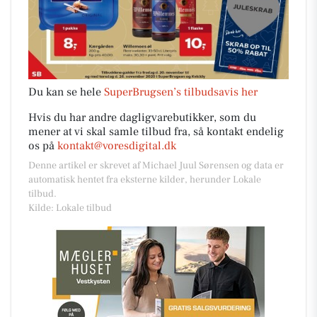
Du kan se hele
SuperBrugsen’s tilbudsavis her
Hvis du har andre dagligvarebutikker, som du
mener at vi skal samle tilbud fra, så kontakt endelig
os på
kontakt@voresdigital.dk
Denne artikel er skrevet af Michael Juul Sørensen og data er
automatisk hentet fra eksterne kilder, herunder Lokale
tilbud.
Kilde: Lokale tilbud