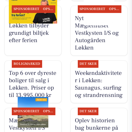
SPONSORERET
OPSLAGSTAVLEN
SPONSORERET
OPSLAGSTAVLEN
Autogården
Nyt fra
Løkken tilbyder
Mæglerhuset
grundigt biltjek
Vestkysten I/S og
efter ferien
Autogården
Løkken
BOLIGMARKED
DET SKER
Top 6 over dyreste
Weekendaktivitete
boliger til salg i
r i Løkken:
Løkken. Priser op
Saunagus, surfing
til 13.995.000 kr
og strandrensning
SPONSORERET
OPSLAGSTAVLEN
DET SKER
Mæglerhuset
Oplev historien
Vestkysten I/S
bag bunkerne på