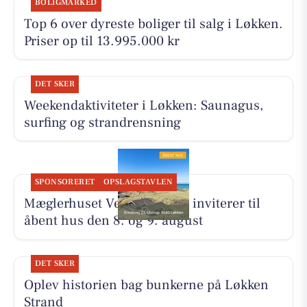
BOLIGMARKED
Top 6 over dyreste boliger til salg i Løkken.
Priser op til 13.995.000 kr
DET SKER
Weekendaktiviteter i Løkken: Saunagus,
surfing og strandrensning
SPONSORERET
OPSLAGSTAVLEN
Mæglerhuset Vestkysten I/S inviterer til
åbent hus den 8. og 9. august
DET SKER
Oplev historien bag bunkerne på Løkken
Strand