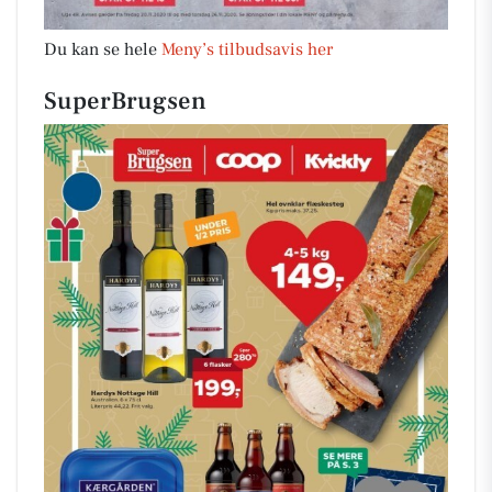
Du kan se hele
Meny’s tilbudsavis her
SuperBrugsen