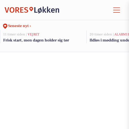
VORES
Løkken
Seneste nyt ›
11 timer siden |
VEJRET
20 timer siden |
ALARM1
Frisk start, men dagen holder sig tør
Ildløs i mødding und