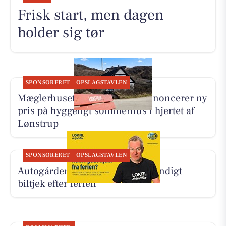
Frisk start, men dagen
holder sig tør
SPONSORERET
OPSLAGSTAVLEN
Mæglerhuset Vestkysten I/S annoncerer ny
pris på hyggeligt sommerhus i hjertet af
Lønstrup
SPONSORERET
OPSLAGSTAVLEN
Autogården Løkken tilbyder grundigt
biltjek efter ferien