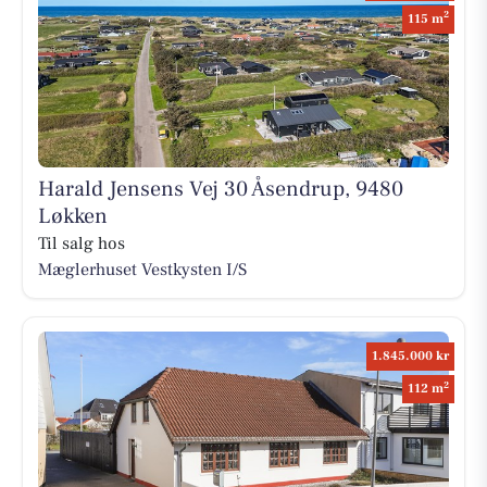
2
115 m
Harald Jensens Vej 30 Åsendrup, 9480
Løkken
Til salg hos
Mæglerhuset Vestkysten I/S
1.845.000 kr
2
112 m