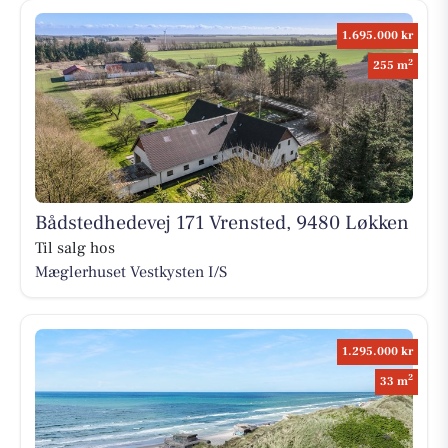
1.695.000 kr
2
255 m
Bådstedhedevej 171 Vrensted, 9480 Løkken
Til salg hos
Mæglerhuset Vestkysten I/S
1.295.000 kr
2
33 m