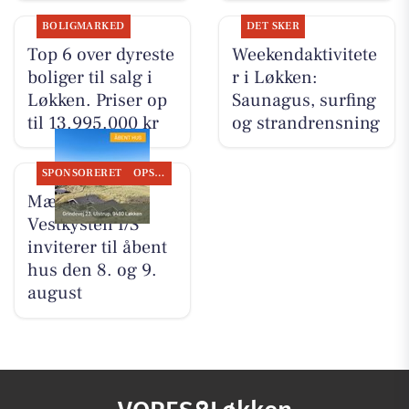
BOLIGMARKED
DET SKER
Top 6 over dyreste
Weekendaktivitete
boliger til salg i
r i Løkken:
Løkken. Priser op
Saunagus, surfing
til 13.995.000 kr
og strandrensning
SPONSORERET
OPSLAGSTAVLEN
Mæglerhuset
Vestkysten I/S
inviterer til åbent
hus den 8. og 9.
august