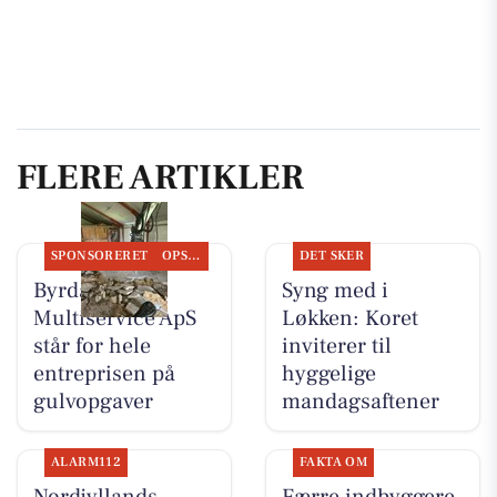
FLERE ARTIKLER
SPONSORERET
OPSLAGSTAVLEN
DET SKER
Byrdal
Syng med i
Multiservice ApS
Løkken: Koret
står for hele
inviterer til
entreprisen på
hyggelige
gulvopgaver
mandagsaftener
ALARM112
FAKTA OM
Nordjyllands
Færre indbyggere