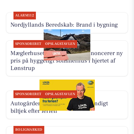
ALARM112
Nordjyllands Beredskab: Brand i bygning
SPONSORERET
OPSLAGSTAVLEN
Mæglerhuset Vestkysten I/S annoncerer ny
pris på hyggeligt sommerhus i hjertet af
Lønstrup
SPONSORERET
OPSLAGSTAVLEN
Autogården Løkken tilbyder grundigt
biltjek efter ferien
BOLIGMARKED