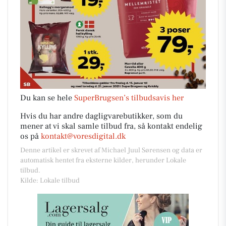
Du kan se hele
SuperBrugsen’s tilbudsavis her
Hvis du har andre dagligvarebutikker, som du
mener at vi skal samle tilbud fra, så kontakt endelig
os på
kontakt@voresdigital.dk
Denne artikel er skrevet af Michael Juul Sørensen og data er
automatisk hentet fra eksterne kilder, herunder Lokale
tilbud.
Kilde: Lokale tilbud