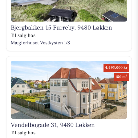
Bjergbakken 15 Furreby, 9480 Løkken
Til salg hos
Mæglerhuset Vestkysten I/S
4.495.000 kr
2
150 m
Vendelbogade 31, 9480 Løkken
Til salg hos