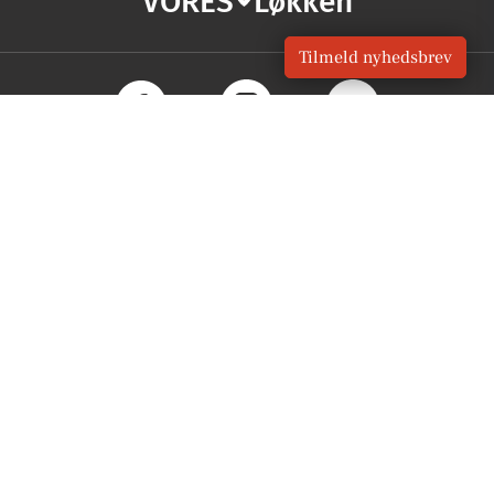
VORES
Løkken
Tilmeld nyhedsbrev
OM VORES DIGITAL
Om os
For annoncører
Vilkår og Privatlivspolitik
Kontakt VORES Digital
Administrer samtykke
GENVEJE