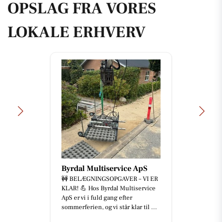
OPSLAG FRA VORES
LOKALE ERHVERV
Mæglerhuset Vestkysten
I/S
‼️ NY PRIS - NU 1.695.000 KR. ‼️
HYGGELIGT SOMMERHUS I
HJERTET AF LØNSTRUP ✨ 📍 M
Kabels Vej 64, Lønstrup, 9800