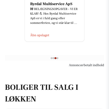
Mæglerhuset Vestkysten
I/S
‼️ NY PRIS - NU 1.695.000 KR. ‼️
HYGGELIGT SOMMERHUS I
HJERTET AF LØNSTRUP ✨ 📍 M
Kabels Vej 64, Lønstrup, 9800
Hjørring He...
Åbn opslaget
Annoncørbetalt indhold
BOLIGER TIL SALG I
LØKKEN