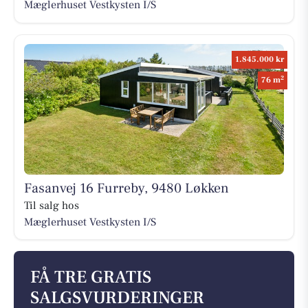
Mæglerhuset Vestkysten I/S
1.845.000 kr
2
76 m
Fasanvej 16 Furreby, 9480 Løkken
Til salg hos
Mæglerhuset Vestkysten I/S
FÅ TRE GRATIS
SALGSVURDERINGER