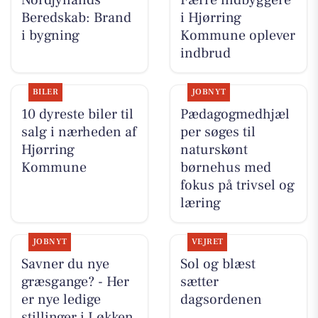
Beredskab: Brand
i Hjørring
i bygning
Kommune oplever
indbrud
BILER
JOBNYT
10 dyreste biler til
Pædagogmedhjæl
salg i nærheden af
per søges til
Hjørring
naturskønt
Kommune
børnehus med
fokus på trivsel og
læring
JOBNYT
VEJRET
Savner du nye
Sol og blæst
græsgange? - Her
sætter
er nye ledige
dagsordenen
stillinger i Løkken