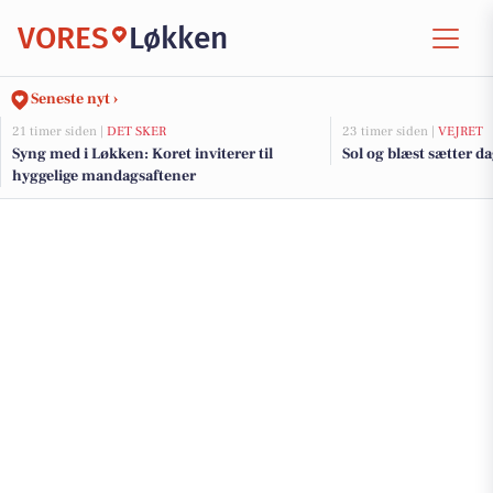
VORES
Løkken
Seneste nyt ›
21 timer siden |
DET SKER
23 timer siden |
VEJRET
Syng med i Løkken: Koret inviterer til
Sol og blæst sætter 
hyggelige mandagsaftener