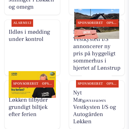
og omegn
ALARM112
SPONSORERET
OPSLAGSTAVLEN
Ildløs i mødding
Mæglerhuset
under kontrol
Vestkysten I/S
annoncerer ny
pris på hyggeligt
sommerhus i
hjertet af Lønstrup
SPONSORERET
OPSLAGSTAVLEN
SPONSORERET
OPSLAGSTAVLEN
Autogården
Nyt fra
Løkken tilbyder
Mæglerhuset
grundigt biltjek
Vestkysten I/S og
efter ferien
Autogården
Løkken