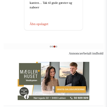
‼️ NY PRIS - NU 1.695.000 KR. ‼️
HYGGELIGT SOMMERHUS I
HJERTET AF LØNSTRUP ✨ 📍 M
Kabels Vej 64, Lønstrup, 9800
Hjørring He...
Åbn opslaget
Annoncørbetalt indhold