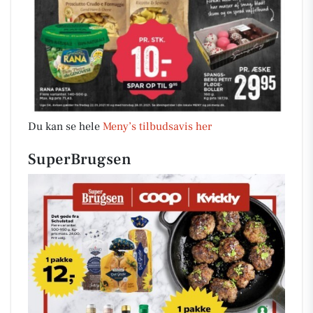
Du kan se hele
Meny’s tilbudsavis her
SuperBrugsen