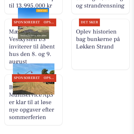
til 13.995.000 kr
og strandrensning
SPONSORERET
OPSLAGSTAVLEN
DET SKER
Mæglerhuset
Oplev historien
Vestkysten I/S
bag bunkerne på
inviterer til åbent
Løkken Strand
hus den 8. og 9.
august
SPONSORERET
OPSLAGSTAVLEN
Byrdal
Multiservice ApS
er klar til at løse
nye opgaver efter
sommerferien