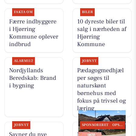
FAKTA OM
BILER
Færre indbyggere
10 dyreste biler til
i Hjørring
salg i nærheden af
Kommune oplever
Hjørring
indbrud
Kommune
ALARM112
JOBNYT
Nordjyllands
Pædagogmedhjæl
Beredskab: Brand
per søges til
i bygning
naturskønt
børnehus med
fokus på trivsel og
læring
JOBNYT
SPONSORERET
OPSLAGSTAVLEN
Savner du nye
Mæglerhuset