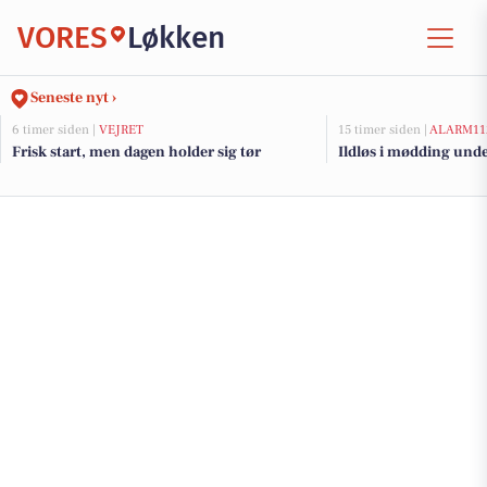
VORES
Løkken
Seneste nyt ›
6 timer siden |
VEJRET
15 timer siden |
ALARM11
Frisk start, men dagen holder sig tør
Ildløs i mødding und