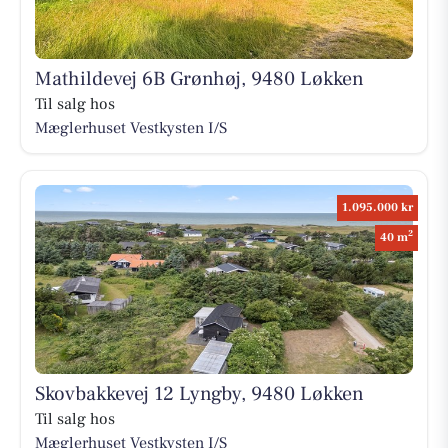
Mathildevej 6B Grønhøj, 9480 Løkken
Til salg hos
Mæglerhuset Vestkysten I/S
1.095.000 kr
2
40 m
Skovbakkevej 12 Lyngby, 9480 Løkken
Til salg hos
Mæglerhuset Vestkysten I/S