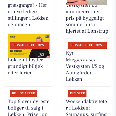
græsgange? - Her
Vestkysten I/S
er nye ledige
annoncerer ny
stillinger i Løkken
pris på hyggeligt
og omegn
sommerhus i
hjertet af Lønstrup
SPONSORERET
OPSLAGSTAVLEN
SPONSORERET
OPSLAGSTAVLEN
Autogården
Nyt fra
Løkken tilbyder
Mæglerhuset
grundigt biltjek
Vestkysten I/S og
efter ferien
Autogården
Løkken
BOLIGMARKED
DET SKER
Top 6 over dyreste
Weekendaktivitete
boliger til salg i
r i Løkken:
Løkken. Priser op
Saunagus, surfing