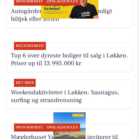
SPONSORERET
OPSLAGSTAVLEN
Autogården Løkken tilbyder grundigt
biltjek efter ferien
BOLIGMARKED
Top 6 over dyreste boliger til salg i Løkken.
Priser op til 13.995.000 kr
DET SKER
Weekendaktiviteter i Løkken: Saunagus,
surfing og strandrensning
SPONSORERET
OPSLAGSTAVLEN
Mæglerhuset Vestkysten I/S inviterer til