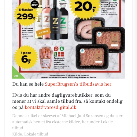
Du kan se hele
SuperBrugsen’s tilbudsavis her
Hvis du har andre dagligvarebutikker, som du
mener at vi skal samle tilbud fra, så kontakt endelig
os på
kontakt@voresdigital.dk
Denne artikel er skrevet af Michael Juul Sørensen og data er
automatisk hentet fra eksterne kilder, herunder Lokale
tilbud.
Kilde: Lokale tilbud