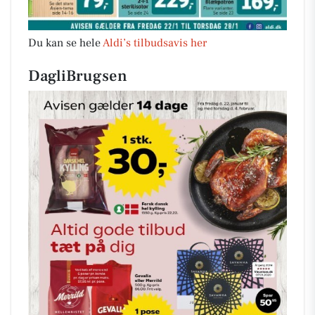
Du kan se hele
Aldi’s tilbudsavis her
DagliBrugsen