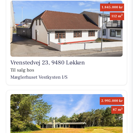
1.845.000 kr
2
112 m
Vrenstedvej 23, 9480 Løkken
Til salg hos
Mæglerhuset Vestkysten I/S
2.995.000 kr
2
87 m