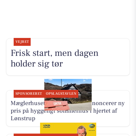
VEJRET
Frisk start, men dagen
holder sig tør
SPONSORERET
OPSLAGSTAVLEN
Mæglerhuset Vestkysten I/S annoncerer ny
pris på hyggeligt sommerhus i hjertet af
Lønstrup