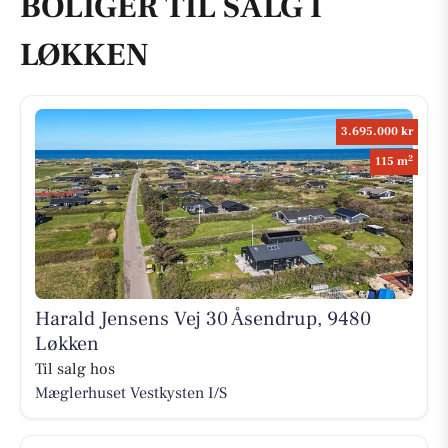
BOLIGER TIL SALG I
LØKKEN
3.695.000 kr
2
115 m
Harald Jensens Vej 30 Åsendrup, 9480
Løkken
Til salg hos
Mæglerhuset Vestkysten I/S