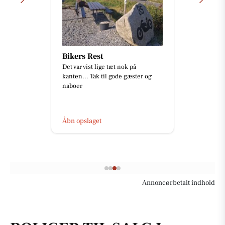
Bikers Rest
Det var vist lige tæt nok på
kanten... Tak til gode gæster og
‼
naboer
K
H
Åbn opslaget
Annoncørbetalt indhold