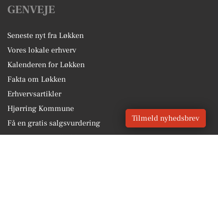
GENVEJE
Seneste nyt fra Løkken
Vores lokale erhverv
Kalenderen for Løkken
Fakta om Løkken
Erhvervsartikler
Hjørring Kommune
Tilmeld nyhedsbrev
Få en gratis salgsvurdering
Sponsoreret indhold
Vores Digital © 2026
Kontakt VORES Digital
CVR: 41179082