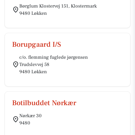
Børglum Klostervej 151, Klostermark
9480 Løkken
Borupgaard I/S
c/o. flemming fuglede jørgensen
Trudslevvej 58
9480 Løkken
Botilbuddet Nørkær
Nørkær 30
9480