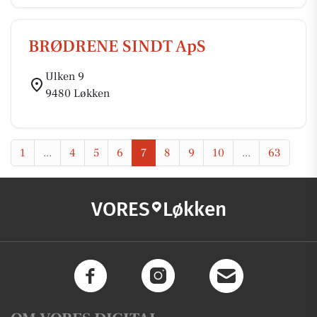
BRØDRENE SINDT ApS
Ulken 9
9480 Løkken
1
...
4
5
6
7
8
9
10
...
63
VORES
Løkken