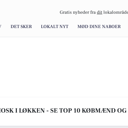
Gratis nyheder fra
dit
lokalområde
V
DET SKER
LOKALT NYT
MØD DINE NABOER
SK I LØKKEN - SE TOP 10 KØBMÆND O