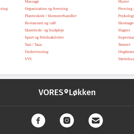
Massage
Murer
kring
Organisation og forening
Piercing 
Planteskole / blomsterhandler
Psykolog
Restaurant og café
Skomage
Skønheds- og hudpleje
Slagter
Sport og fritidsaktivitet
Superma
Taxi / Taxa
Tømrer
Undervisning
Ungdoms-
VVS
Værtshus
VORES
Løkken