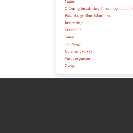
Maler
Offentlig forvaltning, forsvar og socialsi
Pizzeria, grillbar, isbar mm.
Rengøring
Skrædder
Smed
Tandlæge
Udlejningselskab
Vinduespudser
Øvrige