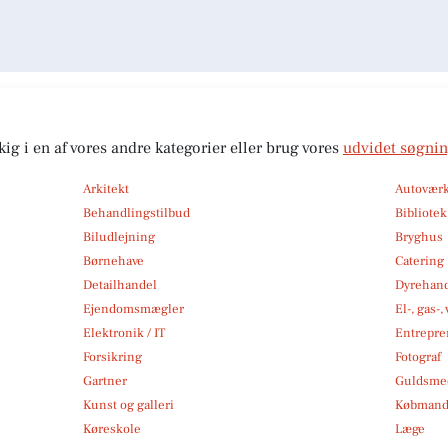
kig i en af vores andre kategorier eller brug vores
udvidet søgni
Arkitekt
Autoværk
Behandlingstilbud
Bibliote
Biludlejning
Bryghus
Børnehave
Catering
Detailhandel
Dyrehan
Ejendomsmægler
El-, gas-
Elektronik / IT
Entrepre
Forsikring
Fotograf
Gartner
Guldsmed
Kunst og galleri
Købmand
Køreskole
Læge