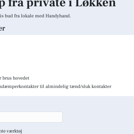
lp fra private i Løkken
is bud fra lokale med Handyhand.
er
r brus hovedet
lysdæmperkontakter til almindelig tænd/sluk kontakter
nte værktøj