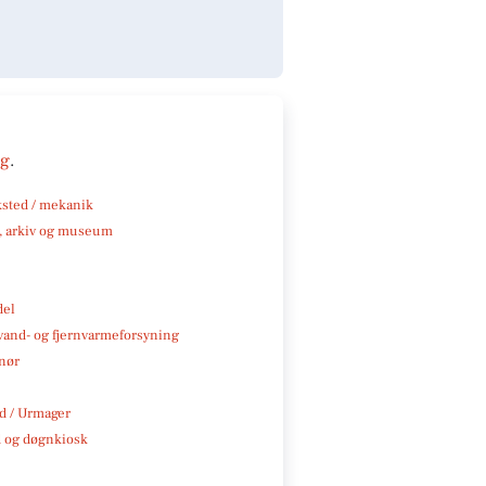
ng
.
sted / mekanik
k, arkiv og museum
del
, vand- og fjernvarmeforsyning
nør
 / Urmager
 og døgnkiosk