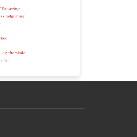
/ Tatovering
isk rådgivning
r
rked
 og efterskole
 / bar