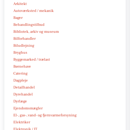
Arkitekt
Autoværksted / mekanik
Bager
Behandlingstilbud
Bibliotek, arkiv og museum
Bilforhandler
Biludlejning
Bryghus
Byggemarked / trælast
Børnehave
Catering
Dagpleje
Detailhandel
Dyrehandel
Dyrlæge
Ejendomsmægler
El-, gas-, vand- og fjernvarmeforsyning
Elektriker
Elektronik / IT