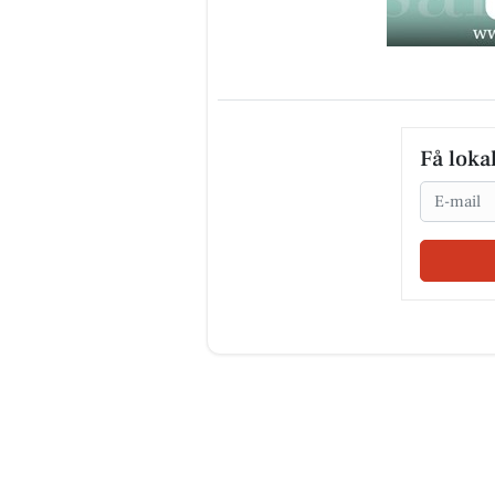
Få loka
Email