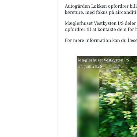
Autogården Løkken opfordrer bilis
køreture, med fokus på airconditi
Mæglerhuset Vestkysten I/S deler 
opfordrer til at kontakte dem for 
For mere information kan du læse
Mæglerhuset Vestkysten I/S
17. juni 2026