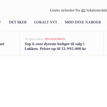
Gratis nyheder fra
dit
lokalområde
V
DET SKER
LOKALT NYT
MØD DINE NABOER
16 timer siden |
BOLIGMARKED
ørt
Top 6 over dyreste boliger til salg i
Løkken. Priser op til 13.995.000 kr