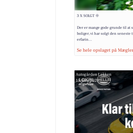
3 X SOLGT 🌞
Der er mange gode grunde til at sæ
boliger, vi har solgt den seneste 
erfarin...
Se hele opslaget på Mægle
Houen Life Power
Sund aldring starter ikke som 
årig. Den starter mens du smø
Autogården Løkken
madpakker. Altså, jeg må lige 
15. juni 2026
noget fra i går. Jeg h...
Åbn opslaget