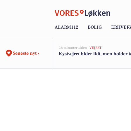
VORES
Løkken
ALARM112
BOLIG
ERHVER
26 minutter siden |
VEJRET
Seneste nyt ›
Kystvejret bider lidt, men holder t