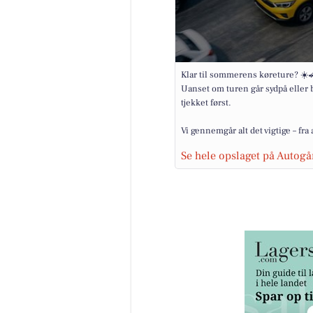
Klar til sommerens køreture? ☀️
Uanset om turen går sydpå eller b
tjekket først.
Vi gennemgår alt det vigtige – fra 
Se hele opslaget på Autog