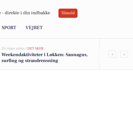
 -
direkte i din indbakke
Tilmeld
SPORT
VEJRET
20 timer siden |
DET SKER
22 timer siden |
‹
›
Weekendaktiviteter i Løkken: Saunagus,
Oplev histo
surfing og strandrensning
Strand