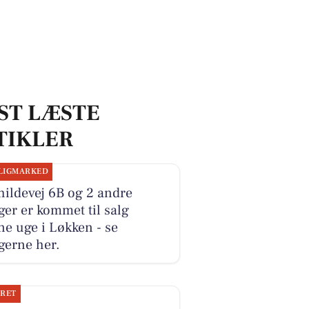
ST LÆSTE
TIKLER
LIGMARKED
ildevej 6B og 2 andre
ger er kommet til salg
e uge i Løkken - se
gerne her.
JRET