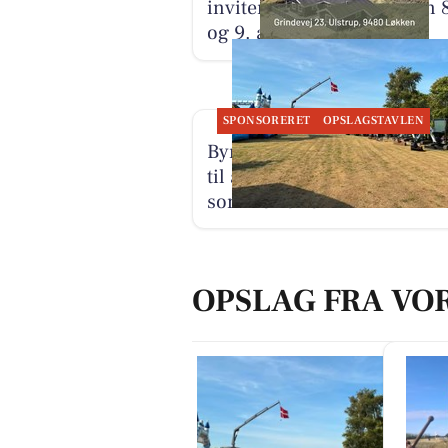
inviterer til åbent hus den 
og 9. august
SPONSORERET
OPSLAGSTAVLEN
Byrdal Multiservice ApS er 
til at løse nye opgaver efter
sommerferien
OPSLAG FRA VO