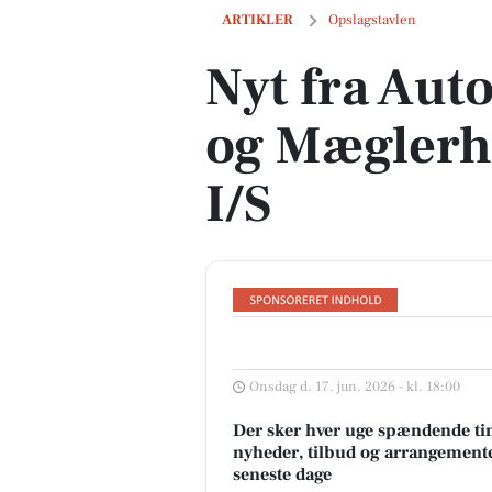
Nyt fra Autogården Løkken og Mæglerh
ARTIKLER
Opslagstavlen
Nyt fra Au
og Mæglerh
I/S
Onsdag d. 17. jun. 2026 - kl. 18:00
Der sker hver uge spændende tin
nyheder, tilbud og arrangemente
seneste dage