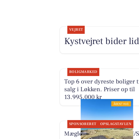
VEJRET
Kystvejret bider li
BOLIGMARKED
Top 6 over dyreste boliger t
salg i Løkken. Priser op til
13.995.000 kr
SPONSORERET
OPSLAGSTAVLEN
Mæglerhuset Vestkysten I/S