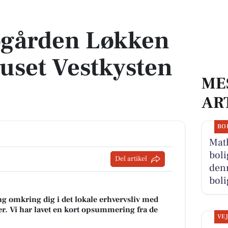
uset Vestkysten I/S
togården Løkken
uset Vestkysten
ME
AR
BO
Math
boli
Del artikel
denn
boli
g omkring dig i det lokale erhvervsliv med
r. Vi har lavet en kort opsummering fra de
VE