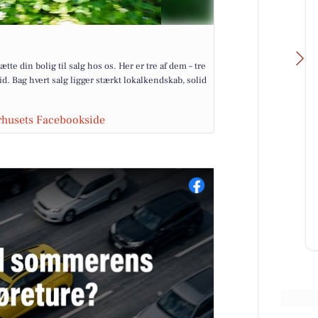
tte din bolig til salg hos os. Her er tre af dem – tre
tid. Bag hvert salg ligger stærkt lokalkendskab, solid
rhusets Facebookside
Byrdal Multiservice ApS
70-
☀️ Sommerferien er slut – og vi er
rer
klar igen! 💪🚜 Vi afsluttede
dele
sommerferien på bedste vis med
en rigtig hyggelig sammenkom...
Åbn opslaget