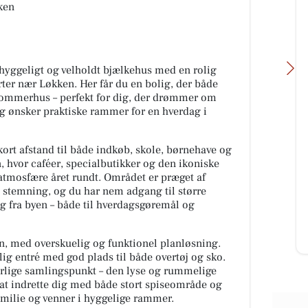
ken
 hyggeligt og velholdt bjælkehus med en rolig
varter nær Løkken. Her får du en bolig, der både
sommerhus – perfekt for dig, der drømmer om
ig ønsker praktiske rammer for en hverdag i
Houen Life Power
ort afstand til både indkøb, skole, børnehave og
n?
Jeg var der for alle andre. Bare ikke
, hvor caféer, specialbutikker og den ikoniske
for mig selv. En tur i skoven med
atmosfære året rundt. Området er præget af
nge
barnevognen ❤️ Og midt på stien
 stemning, og du har nem adgang til større
varme
kom tanken. Jeg hu...
 og fra byen – både til hverdagsgøremål og
Åbn opslaget
n, med overskuelig og funktionel planløsning.
 entré med god plads til både overtøj og sko.
turlige samlingspunkt – den lyse og rummelige
 at indrette dig med både stort spiseområde og
amilie og venner i hyggelige rammer.