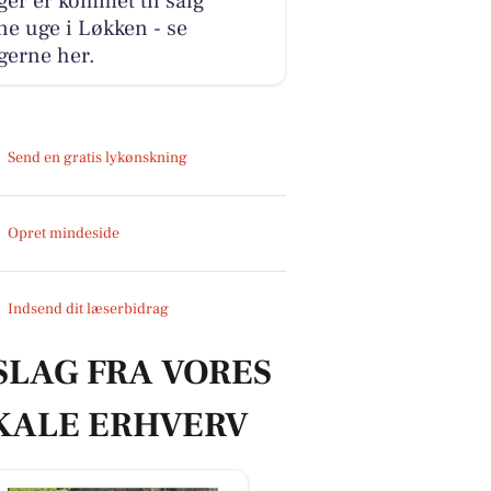
ger er kommet til salg
e uge i Løkken - se
gerne her.
Send en gratis lykønskning
Opret mindeside
Indsend dit læserbidrag
SLAG FRA VORES
KALE ERHVERV