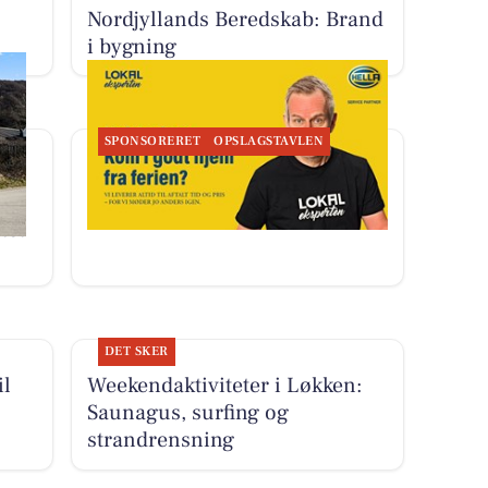
Nordjyllands Beredskab: Brand
i bygning
SPONSORERET
OPSLAGSTAVLEN
Autogården Løkken tilbyder
grundigt biltjek efter ferien
tet
DET SKER
il
Weekendaktiviteter i Løkken:
Saunagus, surfing og
strandrensning