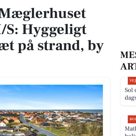
s Mæglerhuset
I/S: Hyggeligt
æt på strand, by
ME
AR
VE
Sol 
dag
BO
Math