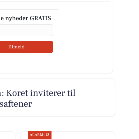
le nyheder GRATIS
Tilmeld
 Koret inviterer til
saftener
ALARM112