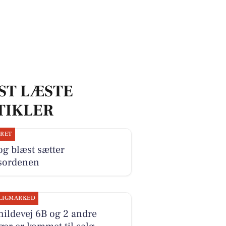
ST LÆSTE
TIKLER
JRET
og blæst sætter
sordenen
LIGMARKED
ildevej 6B og 2 andre