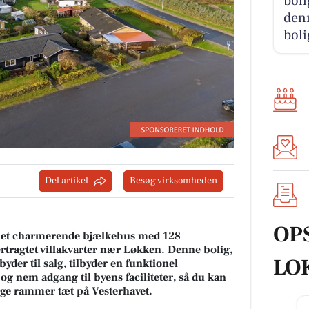
boli
denn
boli
Del artikel
Besøg virksomheden
OP
7, et charmerende bjælkehus med 128
ertragtet villakvarter nær Løkken. Denne bolig,
LO
er til salg, tilbyder en funktionel
g nem adgang til byens faciliteter, så du kan
lige rammer tæt på Vesterhavet.