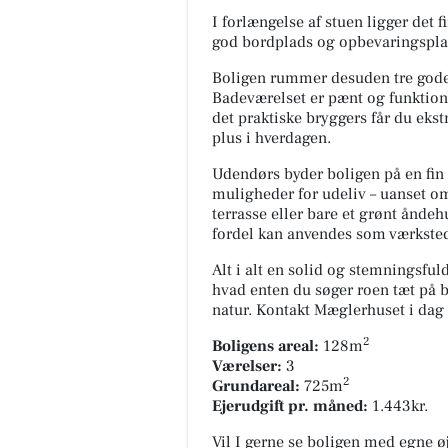
I forlængelse af stuen ligger det 
god bordplads og opbevaringspla
Boligen rummer desuden tre gode 
Badeværelset er pænt og funktion
det praktiske bryggers får du ekst
plus i hverdagen.
Udendørs byder boligen på en fin 
muligheder for udeliv – uanset 
terrasse eller bare et grønt ånde
fordel kan anvendes som værksted 
Alt i alt en solid og stemningsf
hvad enten du søger roen tæt på by
natur. Kontakt Mæglerhuset i dag
2
Boligens areal:
128m
Værelser:
3
2
Grundareal:
725m
Ejerudgift pr. måned:
1.443kr.
Vil I gerne se boligen med egne 