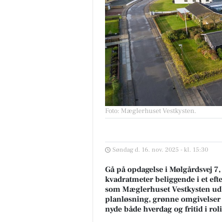
Foto: Mæglerhuset Vestkysten
.
Søndag d. 16. nov. 2025 - kl. 15:30
Gå på opdagelse i Mølgårdsvej 
kvadratmeter beliggende i et eft
som Mæglerhuset Vestkysten udbyd
planløsning, grønne omgivelser o
nyde både hverdag og fritid i ro