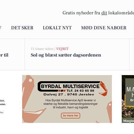
Gratis nyheder fra
dit
lokalområde
V
DET SKER
LOKALT NYT
MØD DINE NABOER
11 timer siden |
VEJRET
 til
Sol og blæst sætter dagsordenen
S: Hyggeligt bjælkehus tæt på strand, by og hverdag