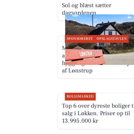
Sol og blæst sætter
dagsordenen
SPONSORERET
OPSLAGSTAVLEN
Mæglerhuset Vestkysten I/S
annoncerer ny pris på
hyggeligt sommerhus i hjer
af Lønstrup
BOLIGMARKED
Top 6 over dyreste boliger t
salg i Løkken. Priser op til
13.995.000 kr