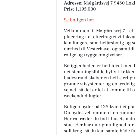
Adresse:
Mølgårdsvej 7 9480 Løk
Pris:
1.195.000
Se boligen her
Velkommen til Mølgårdsvej 7 – et
placering i et eftertragtet villak
kan fungere som helårsbolig og 
nærhed til Vesterhavet og samtid
rolige og trygge omgivelser.
Autogården Løkken
Beliggenheden er helt ideel med k
🚗 Kom du godt hjem fra ferie
det stemningsfulde byliv i Løkken
Har bilen været med på
badestrand skaber en helt særlig 
sommerens eventyr? Efter ma
grønne stisystemer og en fredelig
kilometer på motorvejene og 
vejnet, så det er let at komme til
dage...
weekendudflugter.
Åbn opslaget
Boligen byder på 128 kvm i ét pla
Du bydes velkommen i en rummelig
Herfra træder du ind i husets na
stue. Her har du rig mulighed for
sofakrog, så du kan samle både f