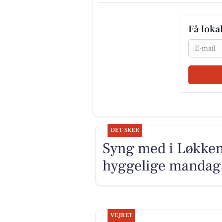
Få loka
Email
DET SKER
Syng med i Løkken:
hyggelige mandag
VEJRET