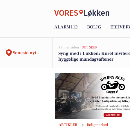
VORES
Løkken
ALARM112
BOLIG
ERHVER
9 timer siden |
DET SKER
Seneste nyt ›
Syng med i Løkken: Koret inviterer
hyggelige mandagsaftener
Til salg hos Mæglerhuset Vestkysten I/
ARTIKLER
Boligmarked