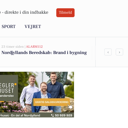
 -
direkte i din indbakke
Tilmeld
SPORT
VEJRET
23 timer siden |
ALARM112
06-08-2026 20:0
‹
›
Nordjyllands Beredskab: Brand i bygning
Ildløs i mød