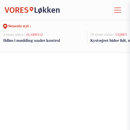
VORES
Løkken
Seneste nyt ›
4 timer siden |
ALARM112
19 timer siden |
VEJRET
Ildløs i mødding under kontrol
Kystvejret bider lidt,