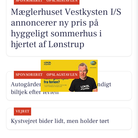
SPONSORERET
OPSLAGSTAVLEN
Mæglerhuset Vestkysten I/S
annoncerer ny pris på
hyggeligt sommerhus i
hjertet af Lønstrup
SPONSORERET
OPSLAGSTAVLEN
Autogården Løkken tilbyder grundigt
biltjek efter ferien
VEJRET
Kystvejret bider lidt, men holder tørt