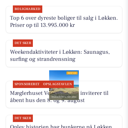
BOLIGMARKED
Top 6 over dyreste boliger til salg i Løkken.
Priser op til 13.995.000 kr
DET SKER
Weekendaktiviteter i Løkken: Saunagus,
surfing og strandrensning
SPONSORERET
OPSLAGSTAVLEN
Mæglerhuset Vestkysten I/S inviterer til
åbent hus den 8. og 9. august
DET SKER
Oplev historien bag bunkerne på Løkken