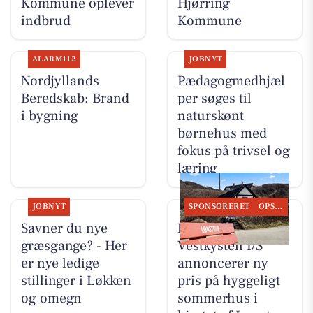
Kommune oplever
Hjørring
indbrud
Kommune
ALARM112
JOBNYT
Nordjyllands
Pædagogmedhjæl
Beredskab: Brand
per søges til
i bygning
naturskønt
børnehus med
fokus på trivsel og
læring
JOBNYT
SPONSORERET
OPSLAGSTAVLEN
Savner du nye
Mæglerhuset
græsgange? - Her
Vestkysten I/S
er nye ledige
annoncerer ny
stillinger i Løkken
pris på hyggeligt
og omegn
sommerhus i