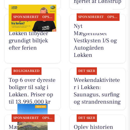
hjertet af Lønstrup
SPONSORERET
OPSLAGSTAVLEN
SPONSORERET
OPSLAGSTAVLEN
Autogården
Nyt fra
Løkken tilbyder
Mæglerhuset
grundigt biltjek
Vestkysten I/S og
efter ferien
Autogården
Løkken
BOLIGMARKED
DET SKER
Top 6 over dyreste
Weekendaktivitete
boliger til salg i
r i Løkken:
Løkken. Priser op
Saunagus, surfing
til 13.995.000 kr
og strandrensning
SPONSORERET
OPSLAGSTAVLEN
DET SKER
Mæglerhuset
Oplev historien