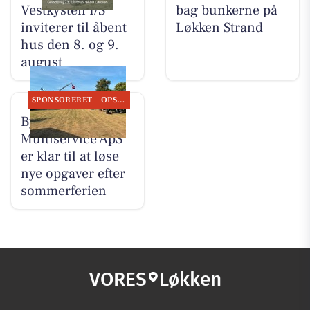
Vestkysten I/S
bag bunkerne på
inviterer til åbent
Løkken Strand
hus den 8. og 9.
august
SPONSORERET
OPSLAGSTAVLEN
Byrdal
Multiservice ApS
er klar til at løse
nye opgaver efter
sommerferien
VORES
Løkken