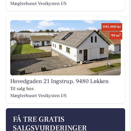
Mæglerhuset Vestkysten I/S
895.000 kr
2
99 m
Hovedgaden 21 Ingstrup, 9480 Løkken
Til salg hos
Mæglerhuset Vestkysten I/S
FÅ TRE GRATIS
SALGSVURDERINGER