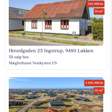
345.000 kr
2
84 m
Hovedgaden 23 Ingstrup, 9480 Løkken
Til salg hos
Mæglerhuset Vestkysten I/S
1.695.000 kr
2
65 m