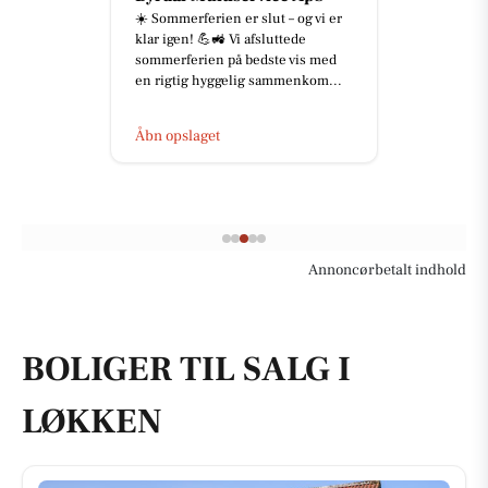
☀️ Sommerferien er slut – og vi er
klar igen! 💪🚜 Vi afsluttede
sommerferien på bedste vis med
en rigtig hyggelig sammenkom...
Åbn opslaget
Annoncørbetalt indhold
BOLIGER TIL SALG I
LØKKEN