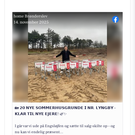
home Brønderslev
14. november 2025
🏡 𝟮𝟬 𝗡𝗬𝗘 𝗦𝗢𝗠𝗠𝗘𝗥𝗛𝗨𝗦𝗚𝗥𝗨𝗡𝗗𝗘 𝗜 𝗡𝗥. 𝗟𝗬𝗡𝗚𝗕𝗬 –
𝗞𝗟𝗔𝗥 𝗧𝗜𝗟 𝗡𝗬𝗘 𝗘𝗝𝗘𝗥𝗘! 🌿✨
I går var vi ude på Engsløjfen og sætte til salg-skilte op – og
nu kan vi endelig præsent...