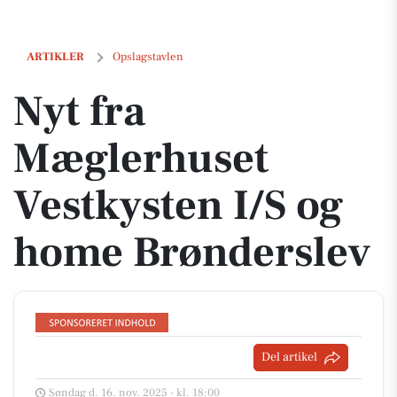
Nyt fra Mæglerhuset Vestkysten I/S og home Brønderslev
ARTIKLER
Opslagstavlen
Nyt fra
Mæglerhuset
Vestkysten I/S og
home Brønderslev
Del artikel
Søndag d. 16. nov. 2025 - kl. 18:00