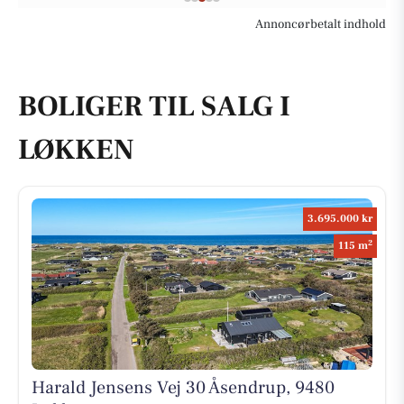
Annoncørbetalt indhold
BOLIGER TIL SALG I
LØKKEN
3.695.000 kr
2
115 m
Harald Jensens Vej 30 Åsendrup, 9480