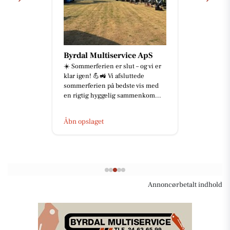
Byrdal Multiservice ApS
☀️ Sommerferien er slut – og vi er
klar igen! 💪🚜 Vi afsluttede
sommerferien på bedste vis med
en rigtig hyggelig sammenkom...
Åbn opslaget
Annoncørbetalt indhold