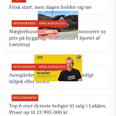
Frisk start, men dagen holder sig tør
SPONSORERET
OPSLAGSTAVLEN
Mæglerhuset Vestkysten I/S annoncerer ny
pris på hyggeligt sommerhus i hjertet af
Lønstrup
SPONSORERET
OPSLAGSTAVLEN
Autogården Løkken tilbyder grundigt
biltjek efter ferien
BOLIGMARKED
Top 6 over dyreste boliger til salg i Løkken.
Priser op til 13.995.000 kr