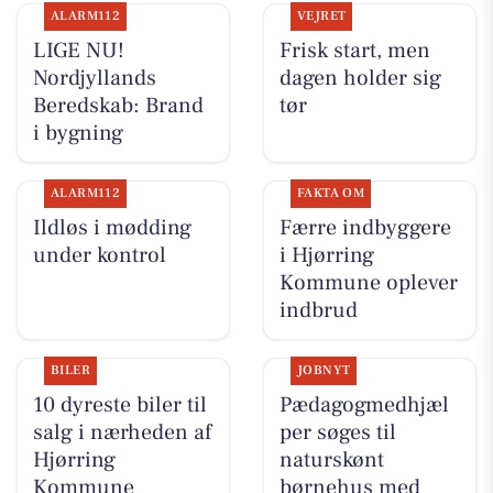
ALARM112
VEJRET
LIGE NU!
Frisk start, men
Nordjyllands
dagen holder sig
Beredskab: Brand
tør
i bygning
ALARM112
FAKTA OM
Ildløs i mødding
Færre indbyggere
under kontrol
i Hjørring
Kommune oplever
indbrud
BILER
JOBNYT
10 dyreste biler til
Pædagogmedhjæl
salg i nærheden af
per søges til
Hjørring
naturskønt
Kommune
børnehus med