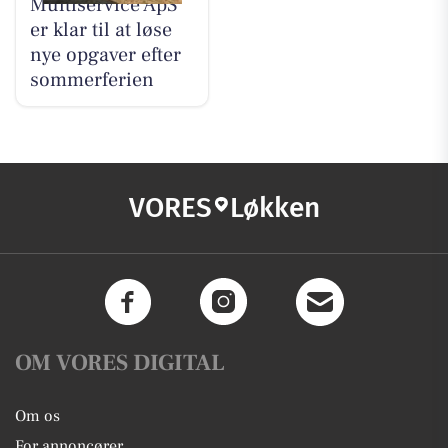
Multiservice ApS
er klar til at løse
nye opgaver efter
sommerferien
VORES
Løkken
OM VORES DIGITAL
Om os
For annoncører