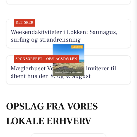
DET SKER
Weekendaktiviteter i Løkken: Saunagus,
surfing og strandrensning
SPONSORERET
OPSLAGSTAVLEN
Mæglerhuset Vestkysten I/S inviterer til
åbent hus den 8. og 9. august
OPSLAG FRA VORES
LOKALE ERHVERV