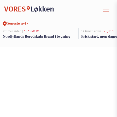
VORES
Løkken
Seneste nyt ›
2 timer siden |
ALARM112
14 timer siden |
VEJRET
Nordjyllands Beredskab: Brand i bygning
Frisk start, men dagen