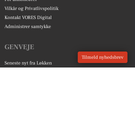
Vilkår og Privatlivspolitik
Kontakt VORES Digital
Administrer samtykke
GENVEJE
Tilmeld nyhedsbrev
Seneste nyt fra Løkken
Vores lokale erhverv
Kalenderen for Løkken
Fakta om Løkken
Erhvervsartikler
Hjørring Kommune
Få en gratis salgsvurdering
Sponsoreret indhold