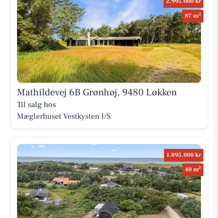
2.995.000 kr
2
87 m
Mathildevej 6B Grønhøj, 9480 Løkken
Til salg hos
Mæglerhuset Vestkysten I/S
1.095.000 kr
2
40 m