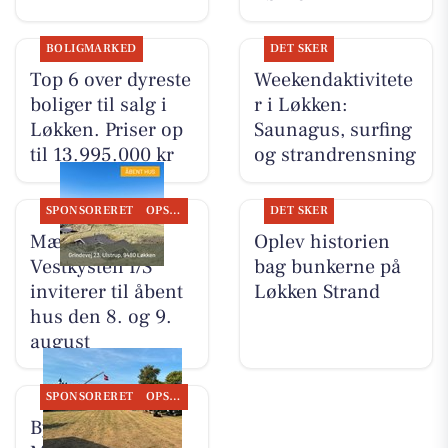
BOLIGMARKED
DET SKER
Top 6 over dyreste
Weekendaktivitete
boliger til salg i
r i Løkken:
Løkken. Priser op
Saunagus, surfing
til 13.995.000 kr
og strandrensning
SPONSORERET
OPSLAGSTAVLEN
DET SKER
Mæglerhuset
Oplev historien
Vestkysten I/S
bag bunkerne på
inviterer til åbent
Løkken Strand
hus den 8. og 9.
august
SPONSORERET
OPSLAGSTAVLEN
Byrdal