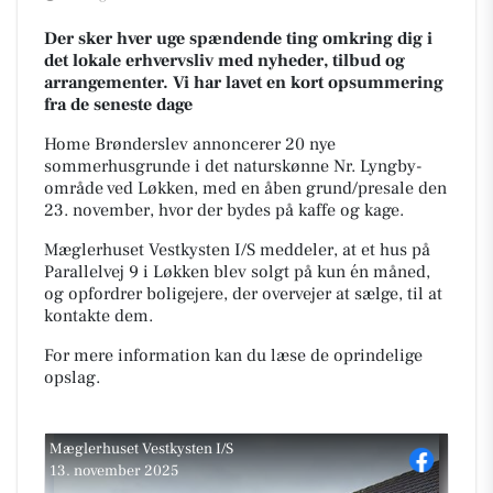
Der sker hver uge spændende ting omkring dig i
det lokale erhvervsliv med nyheder, tilbud og
arrangementer. Vi har lavet en kort opsummering
fra de seneste dage
Home Brønderslev annoncerer 20 nye
sommerhusgrunde i det naturskønne Nr. Lyngby-
område ved Løkken, med en åben grund/presale den
23. november, hvor der bydes på kaffe og kage.
Mæglerhuset Vestkysten I/S meddeler, at et hus på
Parallelvej 9 i Løkken blev solgt på kun én måned,
og opfordrer boligejere, der overvejer at sælge, til at
kontakte dem.
For mere information kan du læse de oprindelige
opslag.
Mæglerhuset Vestkysten I/S
13. november 2025