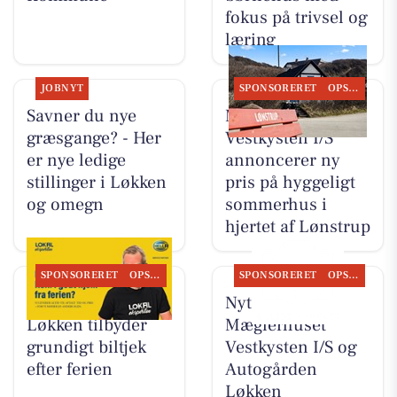
fokus på trivsel og
læring
JOBNYT
SPONSORERET
OPSLAGSTAVLEN
Savner du nye
Mæglerhuset
græsgange? - Her
Vestkysten I/S
er nye ledige
annoncerer ny
stillinger i Løkken
pris på hyggeligt
og omegn
sommerhus i
hjertet af Lønstrup
SPONSORERET
OPSLAGSTAVLEN
SPONSORERET
OPSLAGSTAVLEN
Autogården
Nyt fra
Løkken tilbyder
Mæglerhuset
grundigt biltjek
Vestkysten I/S og
efter ferien
Autogården
Løkken