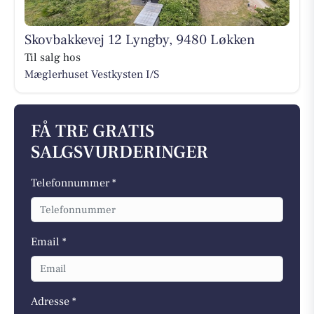
Skovbakkevej 12 Lyngby, 9480 Løkken
Til salg hos
Mæglerhuset Vestkysten I/S
FÅ TRE GRATIS
SALGSVURDERINGER
Telefonnummer *
Email *
Adresse *