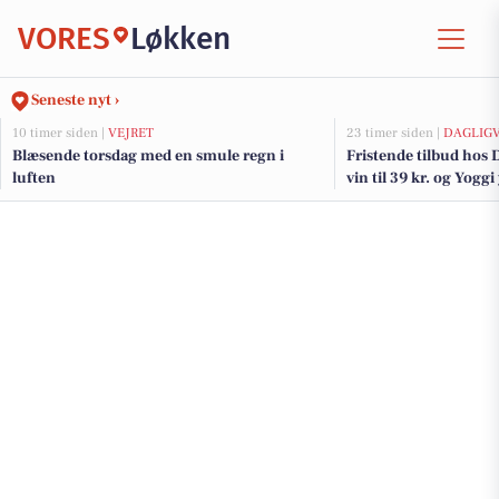
VORES
Løkken
Seneste nyt ›
10 timer siden |
VEJRET
23 timer siden |
DAGLIG
Blæsende torsdag med en smule regn i
Fristende tilbud hos 
luften
vin til 39 kr. og Yoggi