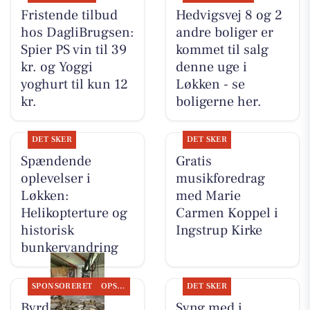
Fristende tilbud
Hedvigsvej 8 og 2
hos DagliBrugsen:
andre boliger er
Spier PS vin til 39
kommet til salg
kr. og Yoggi
denne uge i
yoghurt til kun 12
Løkken - se
kr.
boligerne her.
DET SKER
DET SKER
Spændende
Gratis
oplevelser i
musikforedrag
Løkken:
med Marie
Helikopterture og
Carmen Koppel i
historisk
Ingstrup Kirke
bunkervandring
SPONSORERET
OPSLAGSTAVLEN
DET SKER
Byrdal
Syng med i