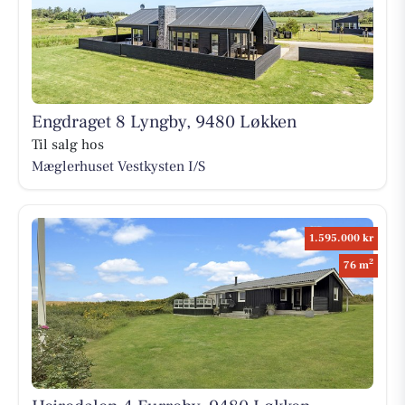
Engdraget 8 Lyngby, 9480 Løkken
Til salg hos
Mæglerhuset Vestkysten I/S
1.595.000 kr
2
76 m