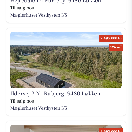
Hejredalen 4 Furreby, 9480 Løkken
Til salg hos
Mæglerhuset Vestkysten I/S
2.695.000 kr
2
126 m
Ildervej 2 Nr Rubjerg, 9480 Løkken
Til salg hos
Mæglerhuset Vestkysten I/S
1.095.000 kr