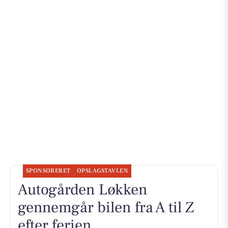
SPONSORERET
OPSLAGSTAVLEN
Autogården Løkken
gennemgår bilen fra A til Z
efter ferien