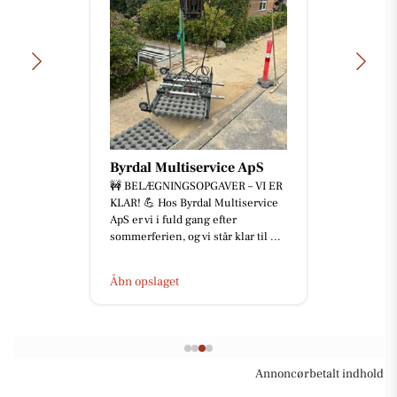
Byrdal Multiservice ApS
🚧 BELÆGNINGSOPGAVER – VI ER
KLAR! 💪 Hos Byrdal Multiservice
ApS er vi i fuld gang efter
sommerferien, og vi står klar til ...
Åbn opslaget
Annoncørbetalt indhold