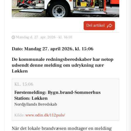
Del artikel
Mandag d. 27. apr. 2026 - kl. 16:01
Dato: Mandag 27. april 2026, kl. 15:06
De kommunale redningsberedskaber har netop
udsendt denne melding om udrykning nær
Løkken
KL. 15:06
Førstemelding: Bygn.brand-Sommerhus
Station: Løkken
Nordjyllands Beredskab
Kilde:
www.odin.dk/112puls/
Når det lokale brandvæsen modtager en melding