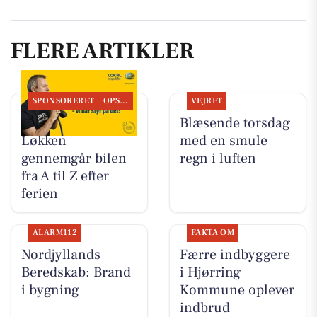
FLERE ARTIKLER
SPONSORERET
OPSLAGSTAVLEN
VEJRET
Autogården
Blæsende torsdag
Løkken
med en smule
gennemgår bilen
regn i luften
fra A til Z efter
ferien
ALARM112
FAKTA OM
Nordjyllands
Færre indbyggere
Beredskab: Brand
i Hjørring
i bygning
Kommune oplever
indbrud