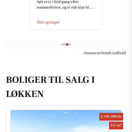
ApS er vi i fuld gang efter
sommerferien, og vi står klar til ...
Åbn opslaget
Annoncørbetalt indhold
BOLIGER TIL SALG I
LØKKEN
2.195.000 kr
2
115 m