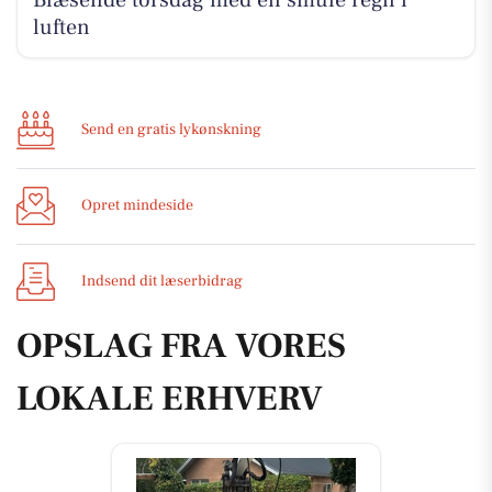
Blæsende torsdag med en smule regn i
luften
Send en gratis lykønskning
Opret mindeside
Indsend dit læserbidrag
OPSLAG FRA VORES
LOKALE ERHVERV