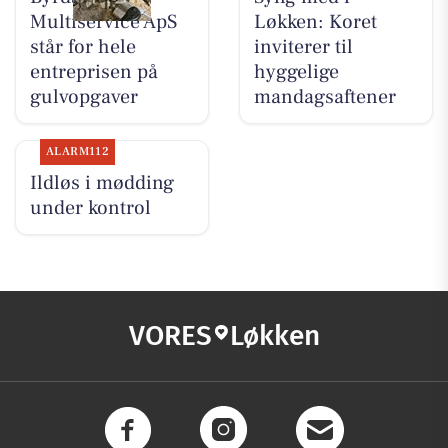
Multiservice ApS
Løkken: Koret
står for hele
inviterer til
entreprisen på
hyggelige
gulvopgaver
mandagsaftener
ALARM112
Ildløs i mødding
under kontrol
VORES
Løkken