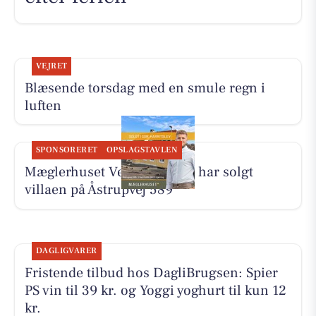
VEJRET
Blæsende torsdag med en smule regn i
luften
SPONSORERET
OPSLAGSTAVLEN
Mæglerhuset Vestkysten I/S har solgt
villaen på Åstrupvej 589
DAGLIGVARER
Fristende tilbud hos DagliBrugsen: Spier
PS vin til 39 kr. og Yoggi yoghurt til kun 12
kr.