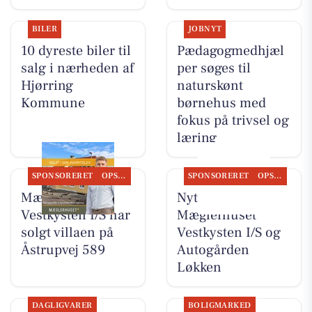
BILER
JOBNYT
10 dyreste biler til
Pædagogmedhjæl
salg i nærheden af
per søges til
Hjørring
naturskønt
Kommune
børnehus med
fokus på trivsel og
læring
SPONSORERET
OPSLAGSTAVLEN
SPONSORERET
OPSLAGSTAVLEN
Mæglerhuset
Nyt fra
Vestkysten I/S har
Mæglerhuset
solgt villaen på
Vestkysten I/S og
Åstrupvej 589
Autogården
Løkken
DAGLIGVARER
BOLIGMARKED