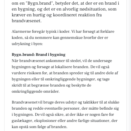
om en "Bygn.brand", betyder det, at der er en brand i
en bygning, og det er en alvorlig nødsituation, som
kræver en hurtig og koordineret reaktion fra
brandvæsenet.
Alarmerne foregår typisk i koder. Vi har forsøgt at forklare
koden, så du nemmere kan gennemskue hvorfor der er
udrykning i byen:
Bygn.brand: Brand i bygning
Når brandvæsenet ankommer til stedet, vil de undersøge
bygningen og forsøge at lokalisere branden. De vil også
vurdere risikoen for, at branden spreder sig til andre dele af
bygningen eller til omkringliggende bygninger, og tage
skridt til at begrænse branden og beskytte de
omkringliggende områder.
Brandvæsenet vil bruge deres udstyr og taktikker til at slukke
branden og redde eventuelle personer, der måtte befinde sig
i bygningen. De vil også sikre, at der ikke er nogen fare for
gaslækager, eksplosioner eller andre farlige situationer, der
kan opstå som følge af branden.