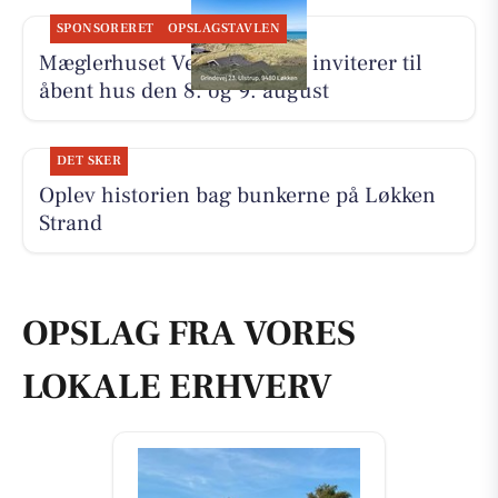
SPONSORERET
OPSLAGSTAVLEN
Mæglerhuset Vestkysten I/S inviterer til
åbent hus den 8. og 9. august
DET SKER
Oplev historien bag bunkerne på Løkken
Strand
OPSLAG FRA VORES
LOKALE ERHVERV