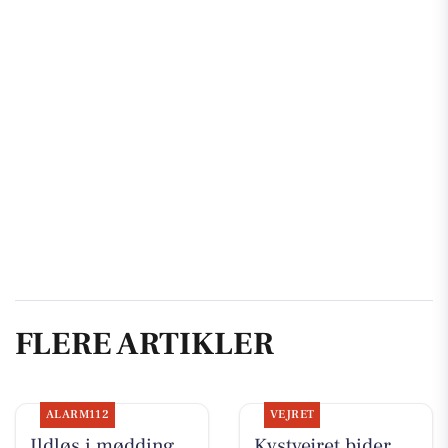
FLERE ARTIKLER
ALARM112
VEJRET
Ildløs i mødding
Kystvejret bider