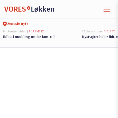
VORES
Løkken
Seneste nyt ›
9 minutter siden |
ALARM112
15 timer siden |
VEJRET
Ildløs i mødding under kontrol
Kystvejret bider lidt,