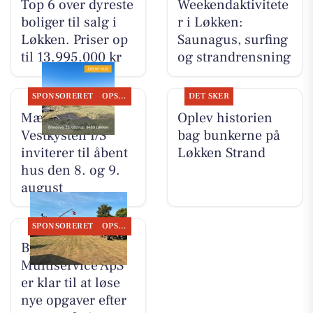
Top 6 over dyreste
Weekendaktivitete
boliger til salg i
r i Løkken:
Løkken. Priser op
Saunagus, surfing
til 13.995.000 kr
og strandrensning
SPONSORERET
OPSLAGSTAVLEN
DET SKER
Mæglerhuset
Oplev historien
Vestkysten I/S
bag bunkerne på
inviterer til åbent
Løkken Strand
hus den 8. og 9.
august
SPONSORERET
OPSLAGSTAVLEN
Byrdal
Multiservice ApS
er klar til at løse
nye opgaver efter