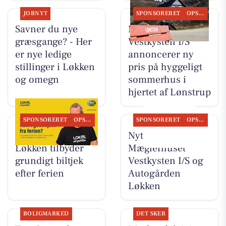
JOBNYT
SPONSORERET
OPSLAGSTAVLEN
Savner du nye
Mæglerhuset
græsgange? - Her
Vestkysten I/S
er nye ledige
annoncerer ny
stillinger i Løkken
pris på hyggeligt
og omegn
sommerhus i
hjertet af Lønstrup
SPONSORERET
OPSLAGSTAVLEN
SPONSORERET
OPSLAGSTAVLEN
Autogården
Nyt fra
Løkken tilbyder
Mæglerhuset
grundigt biltjek
Vestkysten I/S og
efter ferien
Autogården
Løkken
BOLIGMARKED
DET SKER