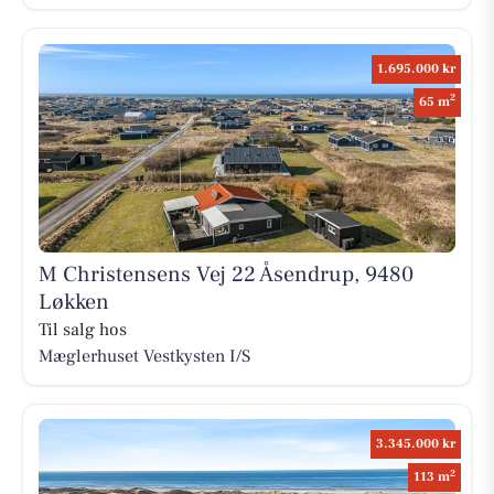
1.695.000 kr
2
65 m
M Christensens Vej 22 Åsendrup, 9480
Løkken
Til salg hos
Mæglerhuset Vestkysten I/S
3.345.000 kr
2
113 m