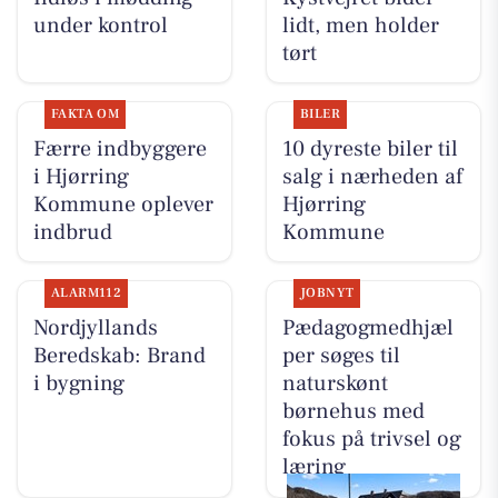
under kontrol
lidt, men holder
tørt
FAKTA OM
BILER
Færre indbyggere
10 dyreste biler til
i Hjørring
salg i nærheden af
Kommune oplever
Hjørring
indbrud
Kommune
ALARM112
JOBNYT
Nordjyllands
Pædagogmedhjæl
Beredskab: Brand
per søges til
i bygning
naturskønt
børnehus med
fokus på trivsel og
læring