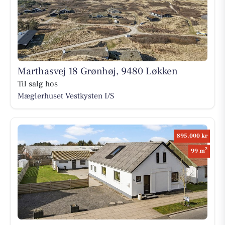
Marthasvej 18 Grønhøj, 9480 Løkken
Til salg hos
Mæglerhuset Vestkysten I/S
895.000 kr
2
99 m