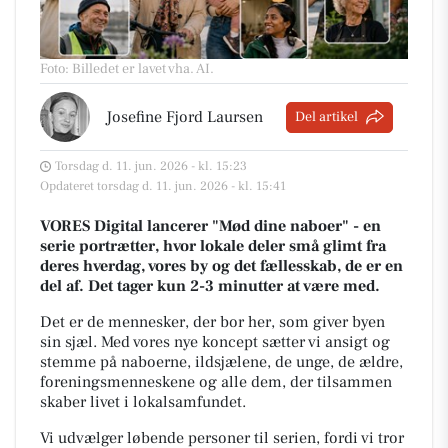
Foto: Billedet er lavet vha. AI
.
Josefine Fjord Laursen
Del artikel
Torsdag d. 11. jun. 2026 - kl. 15:23
Opdateret torsdag d. 11. jun. 2026 - kl. 15:41
VORES Digital lancerer "Mød dine naboer" - en
serie portrætter, hvor lokale deler små glimt fra
deres hverdag, vores by og det fællesskab, de er en
del af. Det tager kun 2-3 minutter at være med.
Det er de mennesker, der bor her, som giver byen
sin sjæl.
Med vores nye koncept sætter vi ansigt og
stemme på naboerne, ildsjælene, de unge, de ældre,
foreningsmenneskene og alle dem, der tilsammen
skaber livet i lokalsamfundet.
Vi udvælger løbende personer til serien, fordi vi tror