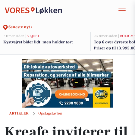
VORES
Løkken
Seneste nyt ›
7 timer siden |
VEJRET
23 timer siden |
BOLIGM
Kystvejret bider lidt, men holder tørt
Top 6 over dyreste boli
Priser op til 13.995.0
Kreafe inviterer til kreativt pusterum fra juletravlheden
ARTIKLER
Opslagstavlen
Kreafe inviterer til