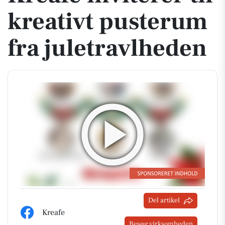
kreativt pusterum
fra juletravlheden
Del artikel
Kreafe
Besøg virksomheden