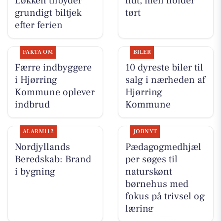
Løkken tilbyder
lidt, men holder
grundigt biltjek
tørt
efter ferien
FAKTA OM
BILER
Færre indbyggere
10 dyreste biler til
i Hjørring
salg i nærheden af
Kommune oplever
Hjørring
indbrud
Kommune
ALARM112
JOBNYT
Nordjyllands
Pædagogmedhjæl
Beredskab: Brand
per søges til
i bygning
naturskønt
børnehus med
fokus på trivsel og
læring