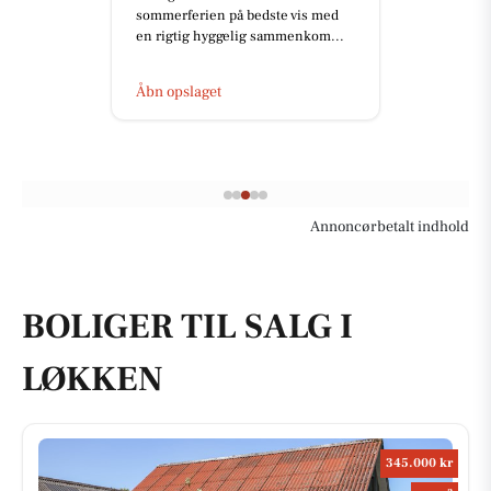
sommerferien på bedste vis med
en rigtig hyggelig sammenkom...
Åbn opslaget
Annoncørbetalt indhold
BOLIGER TIL SALG I
LØKKEN
345.000 kr