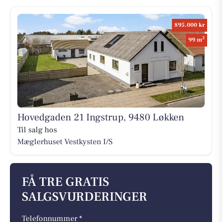
895.000 kr
2
99 m
Hovedgaden 21 Ingstrup, 9480 Løkken
Til salg hos
Mæglerhuset Vestkysten I/S
FÅ TRE GRATIS
SALGSVURDERINGER
Telefonnummer *