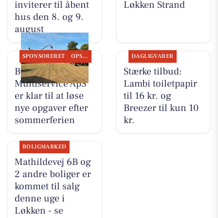
inviterer til åbent
Løkken Strand
hus den 8. og 9.
august
SPONSORERET
OPSLAGSTAVLEN
DAGLIGVARER
Byrdal
Stærke tilbud:
Multiservice ApS
Lambi toiletpapir
er klar til at løse
til 16 kr. og
nye opgaver efter
Breezer til kun 10
sommerferien
kr.
BOLIGMARKED
Mathildevej 6B og
2 andre boliger er
kommet til salg
denne uge i
Løkken - se