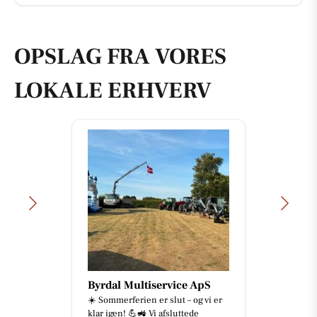
OPSLAG FRA VORES
LOKALE ERHVERV
Byrdal Multiservice ApS
☀️ Sommerferien er slut – og vi er
klar igen! 💪🚜 Vi afsluttede