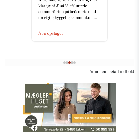
☀️ Sommerferien er slut – og vi er
klar igen! 💪🚜 Vi afsluttede
sommerferien på bedste vis med
en rigtig hyggelig sammenkom...
Åbn opslaget
Annoncørbetalt indhold