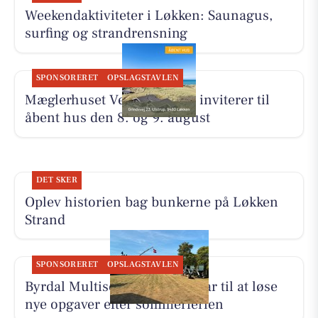
Weekendaktiviteter i Løkken: Saunagus,
surfing og strandrensning
SPONSORERET
OPSLAGSTAVLEN
Mæglerhuset Vestkysten I/S inviterer til
åbent hus den 8. og 9. august
DET SKER
Oplev historien bag bunkerne på Løkken
Strand
SPONSORERET
OPSLAGSTAVLEN
Byrdal Multiservice ApS er klar til at løse
nye opgaver efter sommerferien