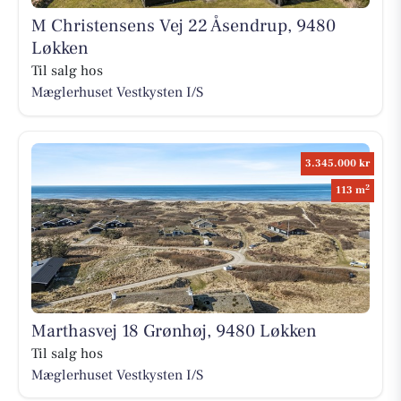
M Christensens Vej 22 Åsendrup, 9480
Løkken
Til salg hos
Mæglerhuset Vestkysten I/S
3.345.000 kr
2
113 m
Marthasvej 18 Grønhøj, 9480 Løkken
Til salg hos
Mæglerhuset Vestkysten I/S