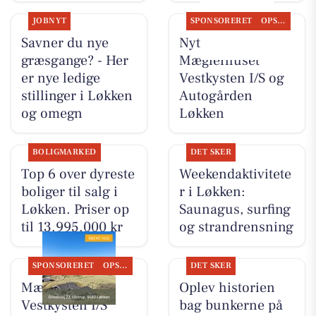
JOBNYT
SPONSORERET
OPSLAGSTAVLEN
Savner du nye
Nyt fra
græsgange? - Her
Mæglerhuset
er nye ledige
Vestkysten I/S og
stillinger i Løkken
Autogården
og omegn
Løkken
BOLIGMARKED
DET SKER
Top 6 over dyreste
Weekendaktivitete
boliger til salg i
r i Løkken:
Løkken. Priser op
Saunagus, surfing
til 13.995.000 kr
og strandrensning
SPONSORERET
OPSLAGSTAVLEN
DET SKER
Mæglerhuset
Oplev historien
Vestkysten I/S
bag bunkerne på