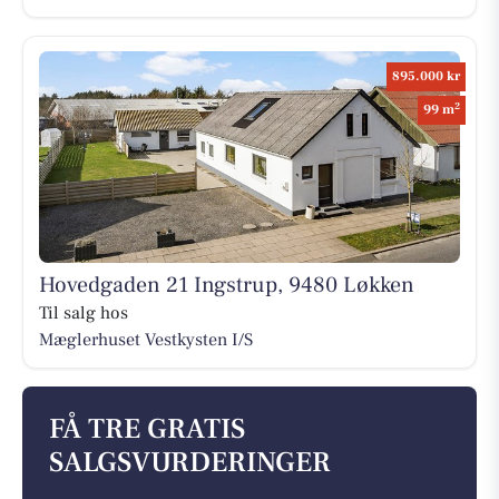
895.000 kr
2
99 m
Hovedgaden 21 Ingstrup, 9480 Løkken
Til salg hos
Mæglerhuset Vestkysten I/S
FÅ TRE GRATIS
SALGSVURDERINGER