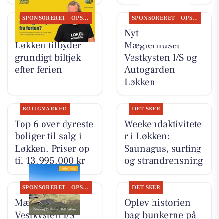
SPONSORERET
OPSLAGSTAVLEN
SPONSORERET
OPSLAGSTAVLEN
Autogården
Nyt fra
Løkken tilbyder
Mæglerhuset
grundigt biltjek
Vestkysten I/S og
efter ferien
Autogården
Løkken
BOLIGMARKED
DET SKER
Top 6 over dyreste
Weekendaktivitete
boliger til salg i
r i Løkken:
Løkken. Priser op
Saunagus, surfing
til 13.995.000 kr
og strandrensning
SPONSORERET
OPSLAGSTAVLEN
DET SKER
Mæglerhuset
Oplev historien
Vestkysten I/S
bag bunkerne på