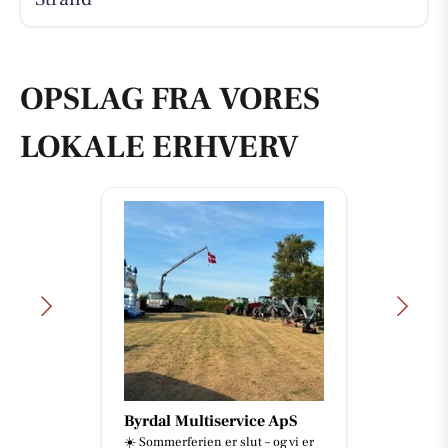
OPSLAG FRA VORES
LOKALE ERHVERV
Byrdal Multiservice ApS
☀️ Sommerferien er slut – og vi er