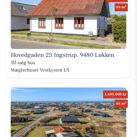
2
84 m
Hovedgaden 23 Ingstrup, 9480 Løkken
Til salg hos
Mæglerhuset Vestkysten I/S
1.695.000 kr
2
65 m