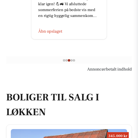
klar igen! 💪🚜 Vi afsluttede
sommerferien på bedste vis med
en rigtig hyggelig sammenkom...
Åbn opslaget
Annoncørbetalt indhold
BOLIGER TIL SALG I
LØKKEN
345.000 kr