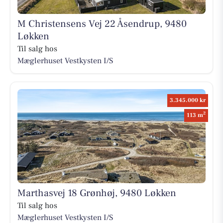
M Christensens Vej 22 Åsendrup, 9480
Løkken
Til salg hos
Mæglerhuset Vestkysten I/S
3.345.000 kr
2
113 m
Marthasvej 18 Grønhøj, 9480 Løkken
Til salg hos
Mæglerhuset Vestkysten I/S