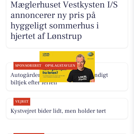
Mæglerhuset Vestkysten I/S
annoncerer ny pris på
hyggeligt sommerhus i
hjertet af Lønstrup
SPONSORERET
OPSLAGSTAVLEN
Autogården Løkken tilbyder grundigt
biltjek efter ferien
VEJRET
Kystvejret bider lidt, men holder tørt