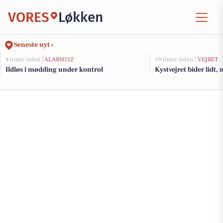
VORES
Løkken
Seneste nyt ›
4 timer siden |
ALARM112
19 timer siden |
VEJRET
Ildløs i mødding under kontrol
Kystvejret bider lidt,