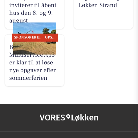
inviterer til åbent
Løkken Strand
hus den 8. og 9.
august
SPONSORERET
OPSLAGSTAVLEN
Byrdal
Multiservice ApS
er klar til at løse
nye opgaver efter
sommerferien
VORES
Løkken