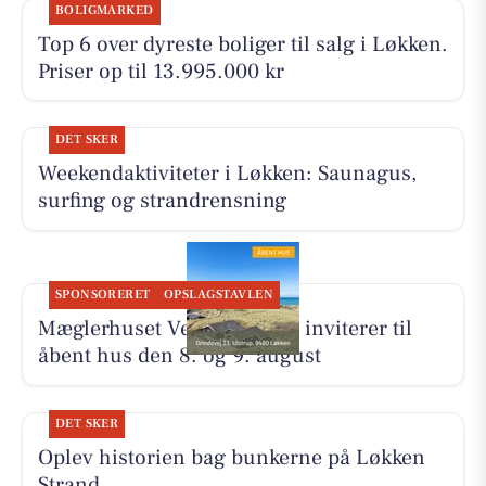
BOLIGMARKED
Top 6 over dyreste boliger til salg i Løkken.
Priser op til 13.995.000 kr
DET SKER
Weekendaktiviteter i Løkken: Saunagus,
surfing og strandrensning
SPONSORERET
OPSLAGSTAVLEN
Mæglerhuset Vestkysten I/S inviterer til
åbent hus den 8. og 9. august
DET SKER
Oplev historien bag bunkerne på Løkken
Strand