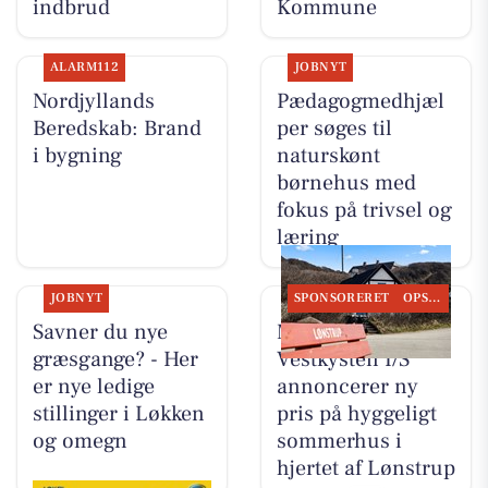
indbrud
Kommune
ALARM112
JOBNYT
Nordjyllands
Pædagogmedhjæl
Beredskab: Brand
per søges til
i bygning
naturskønt
børnehus med
fokus på trivsel og
læring
JOBNYT
SPONSORERET
OPSLAGSTAVLEN
Savner du nye
Mæglerhuset
græsgange? - Her
Vestkysten I/S
er nye ledige
annoncerer ny
stillinger i Løkken
pris på hyggeligt
og omegn
sommerhus i
hjertet af Lønstrup