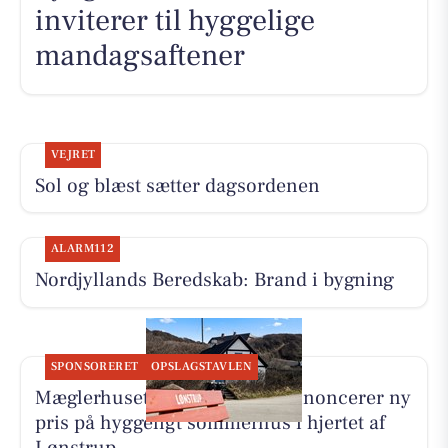
inviterer til hyggelige
mandagsaftener
VEJRET
Sol og blæst sætter dagsordenen
ALARM112
Nordjyllands Beredskab: Brand i bygning
SPONSORERET
OPSLAGSTAVLEN
Mæglerhuset Vestkysten I/S annoncerer ny
pris på hyggeligt sommerhus i hjertet af