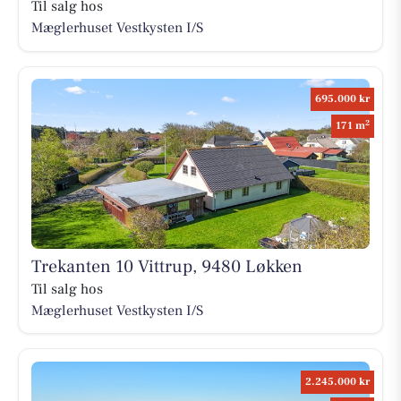
Til salg hos
Mæglerhuset Vestkysten I/S
695.000 kr
2
171 m
Trekanten 10 Vittrup, 9480 Løkken
Til salg hos
Mæglerhuset Vestkysten I/S
2.245.000 kr