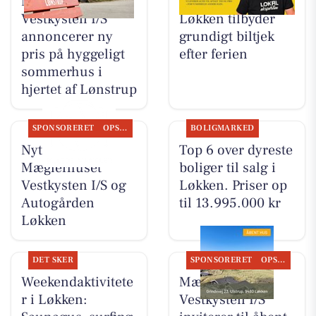
Mæglerhuset
Autogården
Vestkysten I/S
Løkken tilbyder
annoncerer ny
grundigt biltjek
pris på hyggeligt
efter ferien
sommerhus i
hjertet af Lønstrup
SPONSORERET
OPSLAGSTAVLEN
BOLIGMARKED
Nyt fra
Top 6 over dyreste
Mæglerhuset
boliger til salg i
Vestkysten I/S og
Løkken. Priser op
Autogården
til 13.995.000 kr
Løkken
DET SKER
SPONSORERET
OPSLAGSTAVLEN
Weekendaktivitete
Mæglerhuset
r i Løkken:
Vestkysten I/S