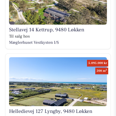
Stellavej 14 Kettrup, 9480 Løkken
Til salg hos
Mæglerhuset Vestkysten I/S
5.095.000 kr
2
208 m
Helledievej 127 Lyngby, 9480 Løkken