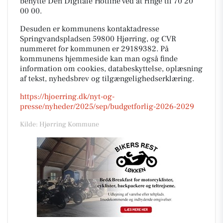
benytte Den Digitale Hotline ved at ringe til 70 20
00 00.
Desuden er kommunens kontaktadresse
Springvandspladsen 59800 Hjørring, og CVR
nummeret for kommunen er 29189382. På
kommunens hjemmeside kan man også finde
information om cookies, databeskyttelse, oplæsning
af tekst, nyhedsbrev og tilgængelighedserklæring.
https://hjoerring.dk/nyt-og-
presse/nyheder/2025/sep/budgetforlig-2026-2029
Kilde: Hjørring Kommune