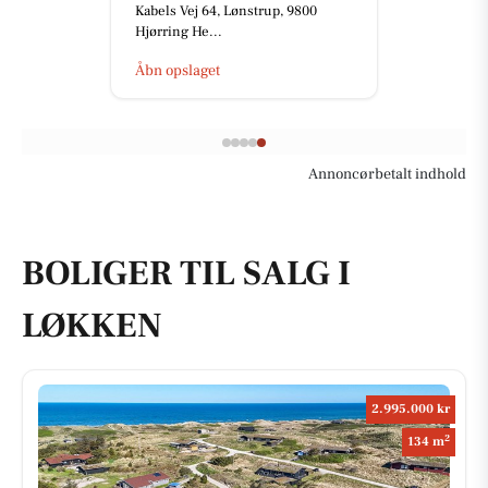
Kabels Vej 64, Lønstrup, 9800
Hjørring He...
Åbn opslaget
Annoncørbetalt indhold
BOLIGER TIL SALG I
LØKKEN
2.995.000 kr
2
134 m