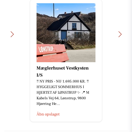
Mæglerhuset Vestkysten
I/S
‼️ NY PRIS - NU 1.695.000 KR. ‼️
HYGGELIGT SOMMERHUS I
HJERTET AF LØNSTRUP ✨ 📍 M
Kabels Vej 64, Lønstrup, 9800
Hjørring He...
Åbn opslaget