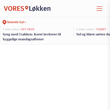
VORES
Løkken
Seneste nyt ›
1 time siden |
DET SKER
3 timer siden |
VEJRET
Syng med i Løkken: Koret inviterer til
Sol og blæst sætter 
hyggelige mandagsaftener