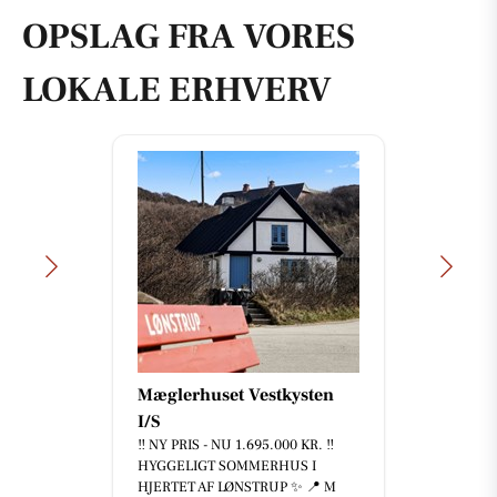
OPSLAG FRA VORES
LOKALE ERHVERV
Mæglerhuset Vestkysten
I/S
‼️ NY PRIS - NU 1.695.000 KR. ‼️
HYGGELIGT SOMMERHUS I
HJERTET AF LØNSTRUP ✨ 📍 M