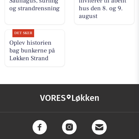
Saunagus, surfing
inviterer til åbent
og strandrensning
hus den 8. og 9.
august
DET SKER
Oplev historien
bag bunkerne på
Løkken Strand
VORES
Løkken