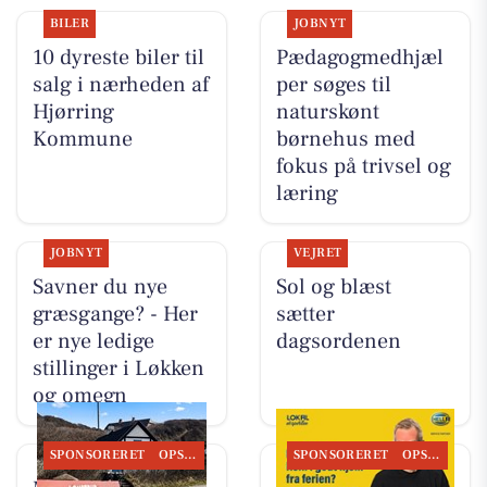
BILER
JOBNYT
10 dyreste biler til
Pædagogmedhjæl
salg i nærheden af
per søges til
Hjørring
naturskønt
Kommune
børnehus med
fokus på trivsel og
læring
JOBNYT
VEJRET
Savner du nye
Sol og blæst
græsgange? - Her
sætter
er nye ledige
dagsordenen
stillinger i Løkken
og omegn
SPONSORERET
OPSLAGSTAVLEN
SPONSORERET
OPSLAGSTAVLEN