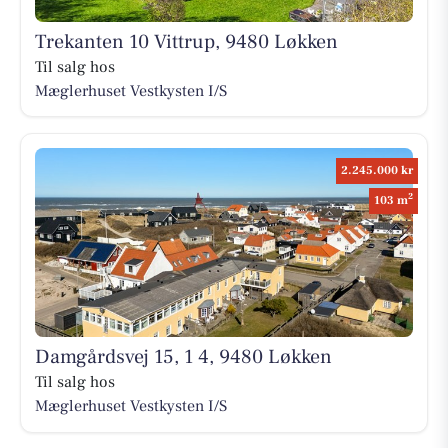
Trekanten 10 Vittrup, 9480 Løkken
Til salg hos
Mæglerhuset Vestkysten I/S
2.245.000 kr
2
103 m
Damgårdsvej 15, 1 4, 9480 Løkken
Til salg hos
Mæglerhuset Vestkysten I/S