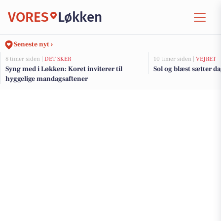
VORES
Løkken
Seneste nyt ›
8 timer siden |
DET SKER
10 timer siden |
VEJRET
Syng med i Løkken: Koret inviterer til
Sol og blæst sætter 
hyggelige mandagsaftener