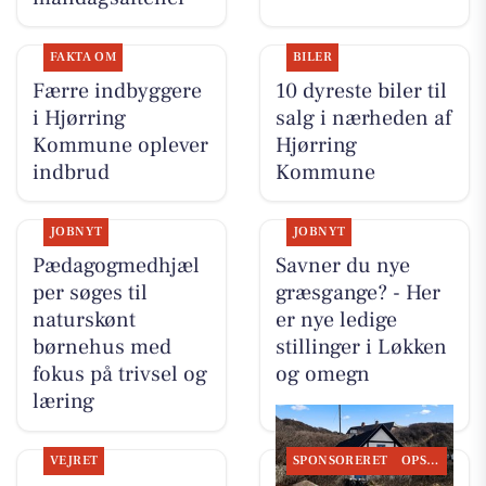
FAKTA OM
BILER
Færre indbyggere
10 dyreste biler til
i Hjørring
salg i nærheden af
Kommune oplever
Hjørring
indbrud
Kommune
JOBNYT
JOBNYT
Pædagogmedhjæl
Savner du nye
per søges til
græsgange? - Her
naturskønt
er nye ledige
børnehus med
stillinger i Løkken
fokus på trivsel og
og omegn
læring
VEJRET
SPONSORERET
OPSLAGSTAVLEN