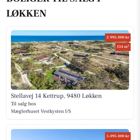
LØKKEN
2.995.000 kr
2
134 m
Stellavej 14 Kettrup, 9480 Løkken
Til salg hos
Mæglerhuset Vestkysten I/S
5.095.000 kr