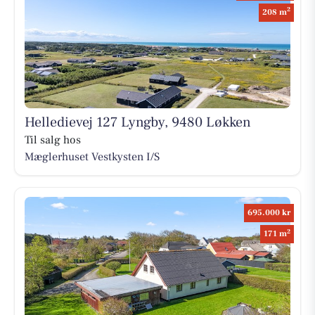
2
208 m
Helledievej 127 Lyngby, 9480 Løkken
Til salg hos
Mæglerhuset Vestkysten I/S
695.000 kr
2
171 m