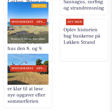
Løkken. Priser op
Saunagus, surfing
til 13.995.000 kr
og strandrensning
SPONSORERET
OPSLAGSTAVLEN
DET SKER
Mæglerhuset
Oplev historien
Vestkysten I/S
bag bunkerne på
inviterer til åbent
Løkken Strand
hus den 8. og 9.
august
SPONSORERET
OPSLAGSTAVLEN
Byrdal
Multiservice ApS
er klar til at løse
nye opgaver efter
sommerferien