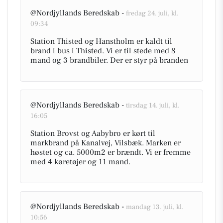
@Nordjyllands Beredskab -
fredag 24. juli, kl.
09:34
Station Thisted og Hanstholm er kaldt til
brand i bus i Thisted. Vi er til stede med 8
mand og 3 brandbiler. Der er styr på branden
@Nordjyllands Beredskab -
tirsdag 14. juli, kl.
16:05
Station Brovst og Aabybro er kørt til
markbrand på Kanalvej, Vilsbæk. Marken er
høstet og ca. 5000m2 er brændt. Vi er fremme
med 4 køretøjer og 11 mand.
@Nordjyllands Beredskab -
mandag 13. juli, kl.
10:56