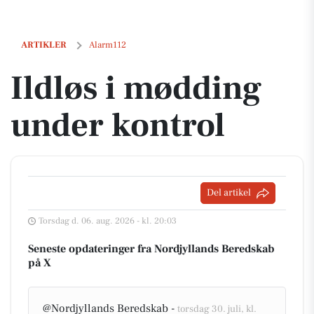
Ildløs i mødding under kontrol
ARTIKLER
Alarm112
Ildløs i mødding
under kontrol
Del artikel
Torsdag d. 06. aug. 2026 - kl. 20:03
Seneste opdateringer fra Nordjyllands Beredskab
på X
@Nordjyllands Beredskab -
torsdag 30. juli, kl.