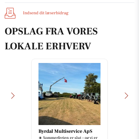
Indsend dit læserbidrag
OPSLAG FRA VORES
LOKALE ERHVERV
Byrdal Multiservice ApS
☀️ Sommerferien er slut – og vi er