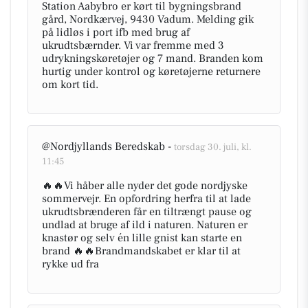
Station Aabybro er kørt til bygningsbrand
gård, Nordkærvej, 9430 Vadum. Melding gik
på lidløs i port ifb med brug af
ukrudtsbærnder. Vi var fremme med 3
udrykningskøretøjer og 7 mand. Branden kom
hurtig under kontrol og køretøjerne returnere
om kort tid.
@Nordjyllands Beredskab -
torsdag 30. juli, kl.
11:45
🔥🔥Vi håber alle nyder det gode nordjyske
sommervejr. En opfordring herfra til at lade
ukrudtsbrænderen får en tiltrængt pause og
undlad at bruge af ild i naturen. Naturen er
knastør og selv én lille gnist kan starte en
brand 🔥🔥Brandmandskabet er klar til at
rykke ud fra