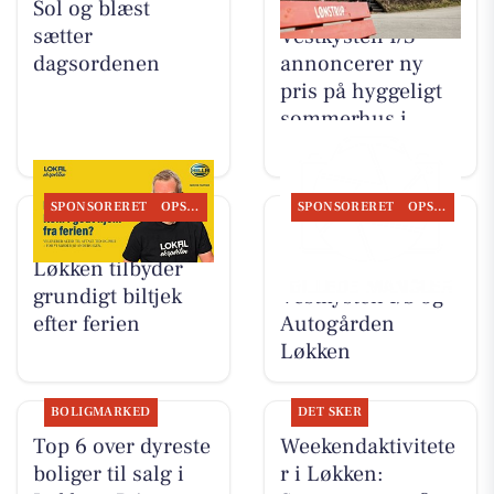
Sol og blæst
Mæglerhuset
sætter
Vestkysten I/S
dagsordenen
annoncerer ny
pris på hyggeligt
sommerhus i
hjertet af Lønstrup
SPONSORERET
OPSLAGSTAVLEN
SPONSORERET
OPSLAGSTAVLEN
Autogården
Nyt fra
Løkken tilbyder
Mæglerhuset
grundigt biltjek
Vestkysten I/S og
efter ferien
Autogården
Løkken
BOLIGMARKED
DET SKER
Top 6 over dyreste
Weekendaktivitete
boliger til salg i
r i Løkken: