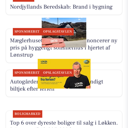
Nordjyllands Beredskab: Brand i bygning
SPONSORERET
OPSLAGSTAVLEN
Mæglerhuset Vestkysten I/S annoncerer ny
pris på hyggeligt sommerhus i hjertet af
Lønstrup
SPONSORERET
OPSLAGSTAVLEN
Autogården Løkken tilbyder grundigt
biltjek efter ferien
BOLIGMARKED
Top 6 over dyreste boliger til salg i Løkken.