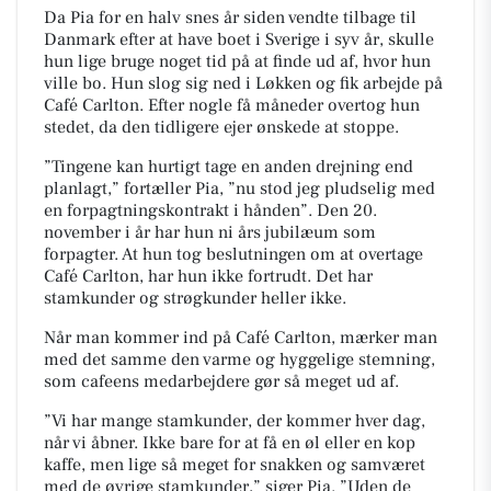
Da Pia for en halv snes år siden vendte tilbage til
Danmark efter at have boet i Sverige i syv år, skulle
hun lige bruge noget tid på at finde ud af, hvor hun
ville bo. Hun slog sig ned i Løkken og fik arbejde på
Café Carlton. Efter nogle få måneder overtog hun
stedet, da den tidligere ejer ønskede at stoppe.
”Tingene kan hurtigt tage en anden drejning end
planlagt,” fortæller Pia, ”nu stod jeg pludselig med
en forpagtningskontrakt i hånden”. Den 20.
november i år har hun ni års jubilæum som
forpagter. At hun tog beslutningen om at overtage
Café Carlton, har hun ikke fortrudt. Det har
stamkunder og strøgkunder heller ikke.
Når man kommer ind på Café Carlton, mærker man
med det samme den varme og hyggelige stemning,
som cafeens medarbejdere gør så meget ud af.
”Vi har mange stamkunder, der kommer hver dag,
når vi åbner. Ikke bare for at få en øl eller en kop
kaffe, men lige så meget for snakken og samværet
med de øvrige stamkunder,” siger Pia. ”Uden de