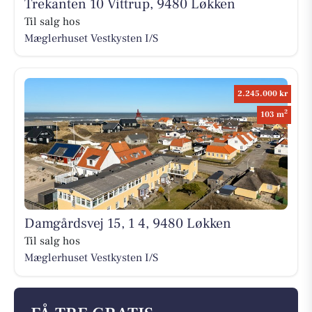
Trekanten 10 Vittrup, 9480 Løkken
Til salg hos
Mæglerhuset Vestkysten I/S
2.245.000 kr
2
103 m
Damgårdsvej 15, 1 4, 9480 Løkken
Til salg hos
Mæglerhuset Vestkysten I/S