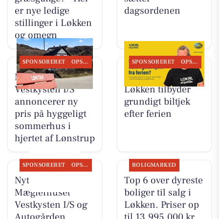
er nye ledige
dagsordenen
stillinger i Løkken
og omegn
SPONSORERET
OPSLAGSTAVLEN
SPONSORERET
OPSLAGSTAVLEN
Mæglerhuset
Autogården
Vestkysten I/S
Løkken tilbyder
annoncerer ny
grundigt biltjek
pris på hyggeligt
efter ferien
sommerhus i
hjertet af Lønstrup
SPONSORERET
OPSLAGSTAVLEN
BOLIGMARKED
Nyt fra
Top 6 over dyreste
Mæglerhuset
boliger til salg i
Vestkysten I/S og
Løkken. Priser op
Autogården
til 13.995.000 kr