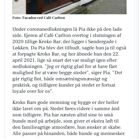
Foto: Facaden ved Café Carlton
Under coronanedlukningen lå Pia ikke på den lade
side. Ejeren af Café Carlton overtog i slutningen af
2020 tillige Kroko Bar, der ligger i Søndergade i
Løkken. Da Pia blev det tilbudt, sagde hun ja til også
at forpagte Kroko Bar, og her åbnede hun den 22.
april 2021, lige så snart det var muligt igen efter
nedlukningen. ”Jeg er rigtig glad for at have fået
mulighed for at være begge steder”, siger Pia. ”Det
går rigtig fint, både omsætningsmæssigt og
praktisk, og tidligere kunder på stedet er fortsat
loyale over for os”.
Kroko Bars gode stemning og hygge er der heller
ikke lavet om på. Stedet føres videre i samme ånd
som tidligere. Pia har næsten altid sine to små
hunde med på arbejde, som giver et ekstra løft til
den familieagtige atmosfære, hun ønsker at skabe.
Alle passer på hinanden, både hunde og mennesker.