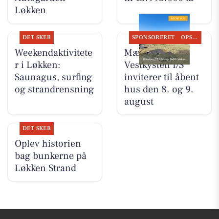
Løkken
DET SKER
SPONSORERET
OPSLAGSTAVLEN
Weekendaktivitete
Mæglerhuset
r i Løkken:
Vestkysten I/S
Saunagus, surfing
inviterer til åbent
og strandrensning
hus den 8. og 9.
august
DET SKER
Oplev historien
bag bunkerne på
Løkken Strand