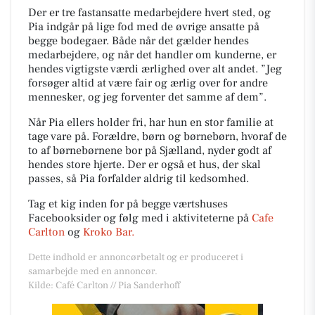
Der er tre fastansatte medarbejdere hvert sted, og
Pia indgår på lige fod med de øvrige ansatte på
begge bodegaer. Både når det gælder hendes
medarbejdere, og når det handler om kunderne, er
hendes vigtigste værdi ærlighed over alt andet. ”Jeg
forsøger altid at være fair og ærlig over for andre
mennesker, og jeg forventer det samme af dem”.
Når Pia ellers holder fri, har hun en stor familie at
tage vare på. Forældre, børn og børnebørn, hvoraf de
to af børnebørnene bor på Sjælland, nyder godt af
hendes store hjerte. Der er også et hus, der skal
passes, så Pia forfalder aldrig til kedsomhed.
Tag et kig inden for på begge værtshuses
Facebooksider og følg med i aktiviteterne på
Cafe
Carlton
og
Kroko Bar.
Dette indhold er annoncørbetalt og er produceret i
samarbejde med en annoncør.
Kilde: Café Carlton // Pia Sanderhoff