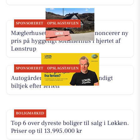
SPONSORERET
OPSLAGSTAVLEN
Mæglerhuset Vestkysten I/S annoncerer ny
pris på hyggeligt sommerhus i hjertet af
Lønstrup
SPONSORERET
OPSLAGSTAVLEN
Autogården Løkken tilbyder grundigt
biltjek efter ferien
BOLIGMARKED
Top 6 over dyreste boliger til salg i Løkken.
Priser op til 13.995.000 kr