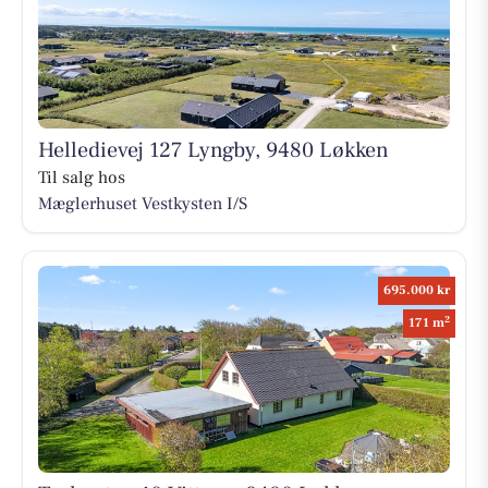
Helledievej 127 Lyngby, 9480 Løkken
Til salg hos
Mæglerhuset Vestkysten I/S
695.000 kr
2
171 m