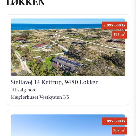
LØKKEN
2.995.000 kr
2
134 m
Stellavej 14 Kettrup, 9480 Løkken
Til salg hos
Mæglerhuset Vestkysten I/S
5.095.000 kr
2
208 m