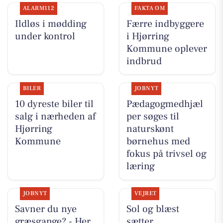
ALARM112
FAKTA OM
Ildløs i mødding
Færre indbyggere
under kontrol
i Hjørring
Kommune oplever
indbrud
BILER
JOBNYT
10 dyreste biler til
Pædagogmedhjæl
salg i nærheden af
per søges til
Hjørring
naturskønt
Kommune
børnehus med
fokus på trivsel og
læring
JOBNYT
VEJRET
Savner du nye
Sol og blæst
græsgange? - Her
sætter