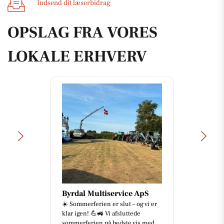
Indsend dit læserbidrag
OPSLAG FRA VORES
LOKALE ERHVERV
Byrdal Multiservice ApS
☀️ Sommerferien er slut – og vi er
klar igen! 💪🚜 Vi afsluttede
sommerferien på bedste vis med