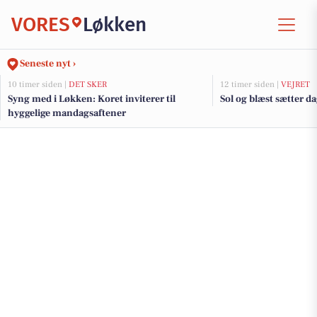
VORES
Løkken
Seneste nyt ›
10 timer siden |
DET SKER
12 timer siden |
VEJRET
Syng med i Løkken: Koret inviterer til
Sol og blæst sætter 
hyggelige mandagsaftener