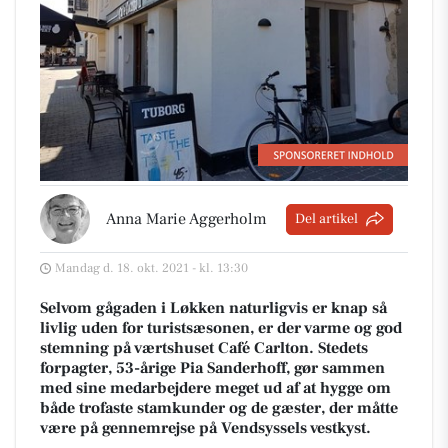
Anna Marie Aggerholm
Del artikel
Mandag d. 18. okt. 2021 - kl. 13:30
Selvom gågaden i Løkken naturligvis er knap så
livlig uden for turistsæsonen, er der varme og god
stemning på værtshuset Café Carlton. Stedets
forpagter, 53-årige Pia Sanderhoff, gør sammen
med sine medarbejdere meget ud af at hygge om
både trofaste stamkunder og de gæster, der måtte
være på gennemrejse på Vendsyssels vestkyst.