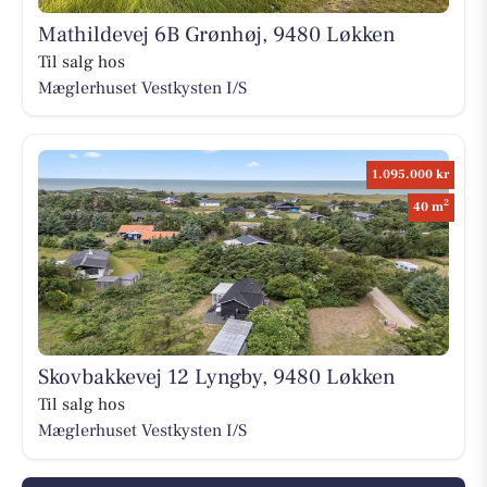
Mathildevej 6B Grønhøj, 9480 Løkken
Til salg hos
Mæglerhuset Vestkysten I/S
1.095.000 kr
2
40 m
Skovbakkevej 12 Lyngby, 9480 Løkken
Til salg hos
Mæglerhuset Vestkysten I/S