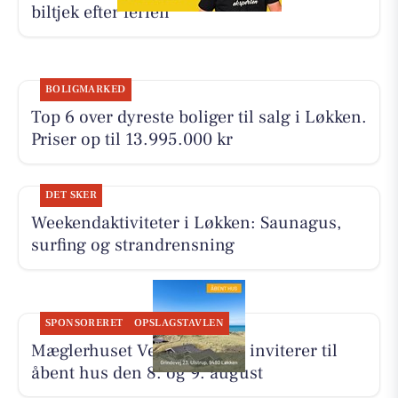
biltjek efter ferien
BOLIGMARKED
Top 6 over dyreste boliger til salg i Løkken.
Priser op til 13.995.000 kr
DET SKER
Weekendaktiviteter i Løkken: Saunagus,
surfing og strandrensning
SPONSORERET
OPSLAGSTAVLEN
Mæglerhuset Vestkysten I/S inviterer til
åbent hus den 8. og 9. august