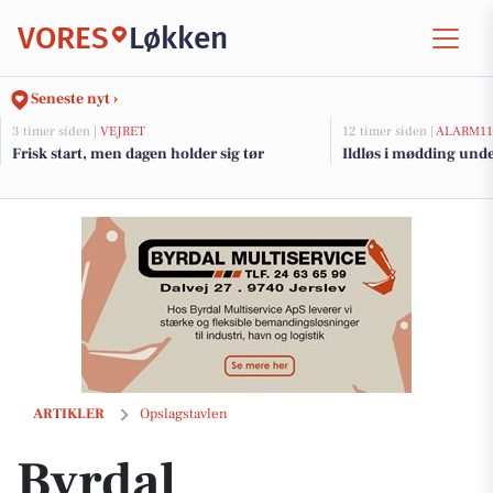
VORES
Løkken
Seneste nyt ›
3 timer siden |
VEJRET
12 timer siden |
ALARM11
Frisk start, men dagen holder sig tør
Ildløs i mødding und
Byrdal Multiservice ApS hjælper med at få haven flot og velholdt igen
ARTIKLER
Opslagstavlen
Byrdal