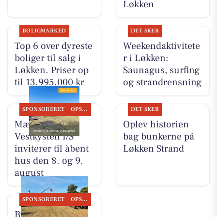
Løkken
BOLIGMARKED
DET SKER
Top 6 over dyreste
Weekendaktivitete
boliger til salg i
r i Løkken:
Løkken. Priser op
Saunagus, surfing
til 13.995.000 kr
og strandrensning
SPONSORERET
OPSLAGSTAVLEN
DET SKER
Mæglerhuset
Oplev historien
Vestkysten I/S
bag bunkerne på
inviterer til åbent
Løkken Strand
hus den 8. og 9.
august
SPONSORERET
OPSLAGSTAVLEN
Byrdal