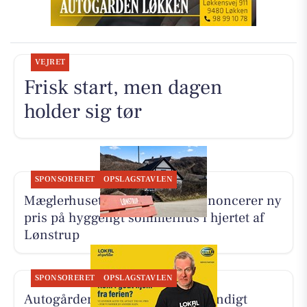
VEJRET
Frisk start, men dagen
holder sig tør
SPONSORERET
OPSLAGSTAVLEN
Mæglerhuset Vestkysten I/S annoncerer ny
pris på hyggeligt sommerhus i hjertet af
Lønstrup
SPONSORERET
OPSLAGSTAVLEN
Autogården Løkken tilbyder grundigt