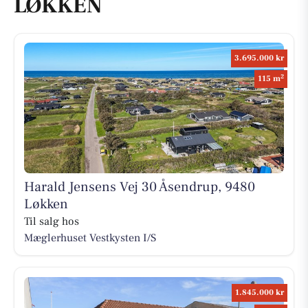
LØKKEN
3.695.000 kr
2
115 m
Harald Jensens Vej 30 Åsendrup, 9480
Løkken
Til salg hos
Mæglerhuset Vestkysten I/S
1.845.000 kr