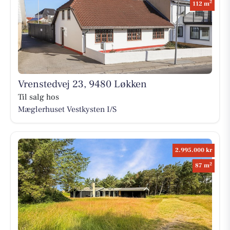
2
112 m
Vrenstedvej 23, 9480 Løkken
Til salg hos
Mæglerhuset Vestkysten I/S
2.995.000 kr
2
87 m