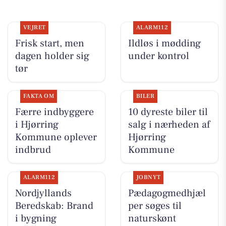
VEJRET
ALARM112
Frisk start, men
Ildløs i mødding
dagen holder sig
under kontrol
tør
FAKTA OM
BILER
Færre indbyggere
10 dyreste biler til
i Hjørring
salg i nærheden af
Kommune oplever
Hjørring
indbrud
Kommune
ALARM112
JOBNYT
Nordjyllands
Pædagogmedhjæl
Beredskab: Brand
per søges til
i bygning
naturskønt