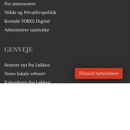
For annoncører
Vilkår og Privatlivspolitik
Kontakt VORES Digital
Administrer samtykke
GENVEJE
Seneste nyt fra Løkken
Tilmeld nyhedsbrev
Vores lokale erhverv
Kalenderen for Løkken
Fakta om Løkken
Erhvervsartikler
Hjørring Kommune
Få en gratis salgsvurdering
Sponsoreret indhold