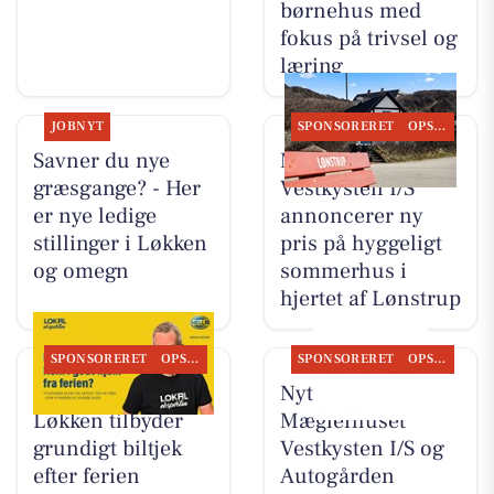
børnehus med
fokus på trivsel og
læring
JOBNYT
SPONSORERET
OPSLAGSTAVLEN
Savner du nye
Mæglerhuset
græsgange? - Her
Vestkysten I/S
er nye ledige
annoncerer ny
stillinger i Løkken
pris på hyggeligt
og omegn
sommerhus i
hjertet af Lønstrup
SPONSORERET
OPSLAGSTAVLEN
SPONSORERET
OPSLAGSTAVLEN
Autogården
Nyt fra
Løkken tilbyder
Mæglerhuset
grundigt biltjek
Vestkysten I/S og
efter ferien
Autogården