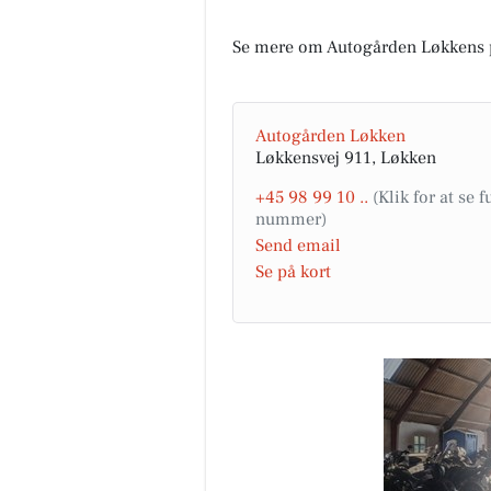
Se mere om Autogården Løkkens 
Autogården Løkken
Løkkensvej 911, Løkken
Houen Life Power
+45 98 99 10 ..
Sund aldring starter ikke som 
årig. Den starter mens du smø
madpakker. Altså, jeg må lige 
Send email
noget fra i går. Jeg h...
Se på kort
Åbn opslaget