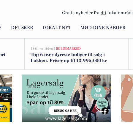
Gratis nyheder fra
dit
lokalområde
V
DET SKER
LOKALT NYT
MØD DINE NABOER
18 timer siden |
BOLIGMARKED
ørt
Top 6 over dyreste boliger til salg i
Løkken. Priser op til 13.995.000 kr
 sommerens køreture