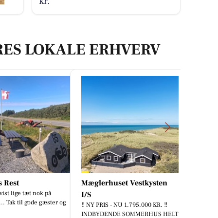
kr.
RES LOKALE ERHVERV
rhuset Vestkysten
Houen Life Power
Sund aldring starter ikke som 70-
årig. Den starter mens du smører
RIS - NU 1.795.000 KR. ‼️
madpakker. Altså, jeg må lige dele
DENDE SOMMERHUS HELT