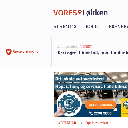
VORES
Løkken
ALARM112
BOLIG
ERHVER
2 timer siden |
VEJRET
Seneste nyt ›
Kystvejret bider lidt, men holder t
Autogården Løkken tjekker bilen før
ARTIKLER
Opslagstavlen