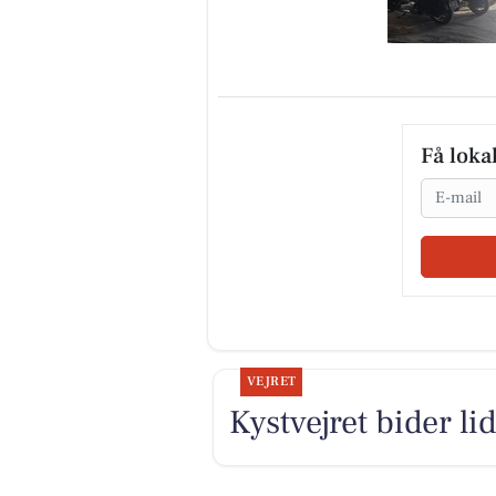
Få loka
Email
VEJRET
Kystvejret bider li