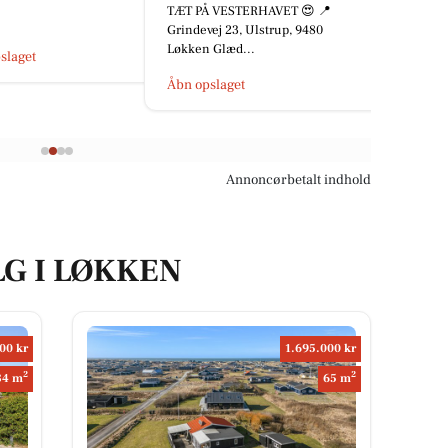
noget fra i går. Jeg h...
 VESTERHAVET 😍 📍
ej 23, Ulstrup, 9480
 Glæd...
Åbn opslaget
slaget
Annoncørbetalt indhold
LG I LØKKEN
00 kr
1.695.000 kr
2
2
84 m
65 m