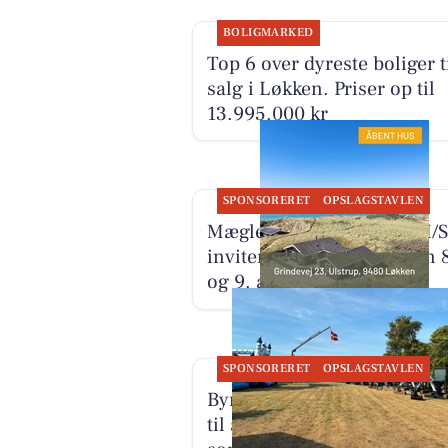
BOLIGMARKED
Top 6 over dyreste boliger t
salg i Løkken. Priser op til
13.995.000 kr
SPONSORERET
OPSLAGSTAVLEN
Mæglerhuset Vestkysten I/S
inviterer til åbent hus den 
og 9. august
SPONSORERET
OPSLAGSTAVLEN
Byrdal Multiservice ApS er 
til at løse nye opgaver efter