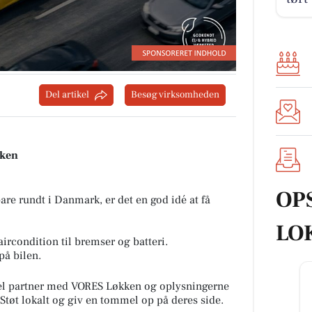
Del artikel
Besøg virksomheden
kken
OP
are rundt i Danmark, er det en god idé at få
LO
aircondition til bremser og batteri.
på bilen.
l partner med VORES Løkken og oplysningerne
 Støt lokalt og giv en tommel op på deres side.