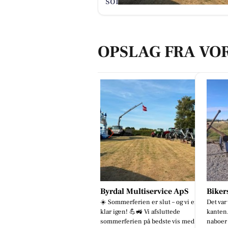
sommerferien
OPSLAG FRA VO
yrdal Multiservice ApS
Bikers Rest
Mægle
 Sommerferien er slut – og vi er
Det var vist lige tæt nok på
I/S
ar igen! 💪🚜 Vi afsluttede
kanten... Tak til gode gæster og
‼️ NY P
mmerferien på bedste vis med
naboer
INDBY