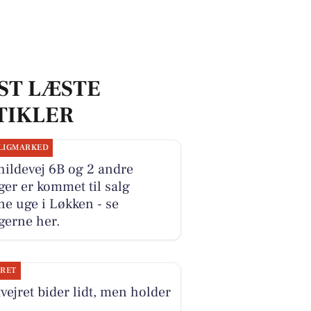
ST LÆSTE
TIKLER
LIGMARKED
ildevej 6B og 2 andre
ger er kommet til salg
e uge i Løkken - se
gerne her.
JRET
vejret bider lidt, men holder