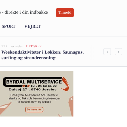
 -
direkte i din indbakke
Tilmeld
SPORT
VEJRET
22 timer siden |
DET SKER
05-08-2026 07:02
‹
›
Weekendaktiviteter i Løkken: Saunagus,
Oplev histo
surfing og strandrensning
Strand