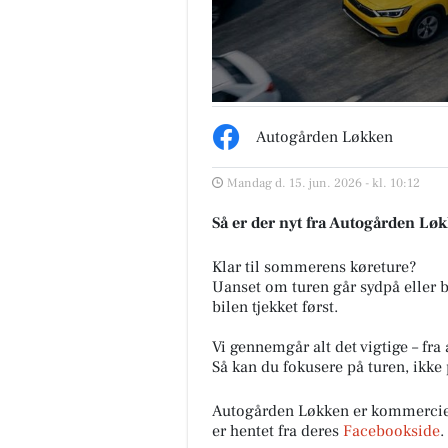
Autogården Løkken
Mandag d. 15. jun. 2026 - kl. 10:12
Så er der nyt fra Autogården Lø
Klar til sommerens køreture?
Uanset om turen går sydpå eller b
bilen tjekket først.
Vi gennemgår alt det vigtige – fra 
Så kan du fokusere på turen, ikke 
Autogården Løkken er kommercie
er hentet fra deres
Facebookside
.