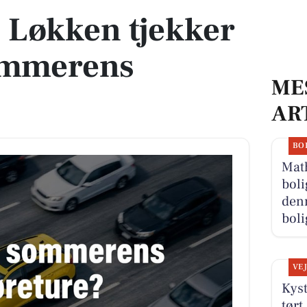
 Løkken tjekker
sommerens
ME
AR
BO
Math
boli
denn
boli
VE
Kyst
tørt