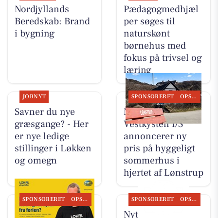
Nordjyllands
Pædagogmedhjæl
Beredskab: Brand
per søges til
i bygning
naturskønt
børnehus med
fokus på trivsel og
læring
JOBNYT
SPONSORERET
OPSLAGSTAVLEN
Savner du nye
Mæglerhuset
græsgange? - Her
Vestkysten I/S
er nye ledige
annoncerer ny
stillinger i Løkken
pris på hyggeligt
og omegn
sommerhus i
hjertet af Lønstrup
SPONSORERET
OPSLAGSTAVLEN
SPONSORERET
OPSLAGSTAVLEN
Autogården
Nyt fra