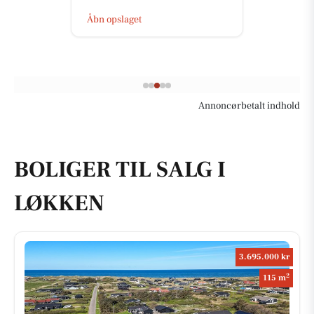
Åbn opslaget
Annoncørbetalt indhold
BOLIGER TIL SALG I
LØKKEN
3.695.000 kr
2
115 m