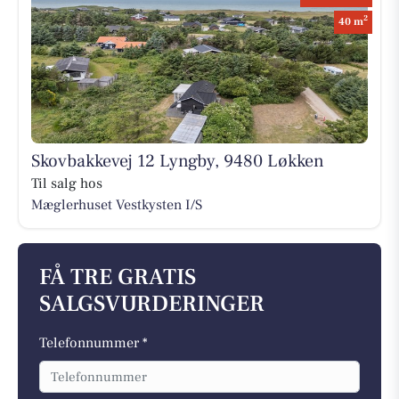
2
40 m
Skovbakkevej 12 Lyngby, 9480 Løkken
Til salg hos
Mæglerhuset Vestkysten I/S
FÅ TRE GRATIS
SALGSVURDERINGER
Telefonnummer *