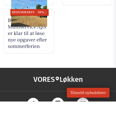
SPONSORERET
OPSLAGSTAVLEN
Byrdal
Multiservice ApS
er klar til at løse
nye opgaver efter
sommerferien
VORES
Løkken
Tilmeld nyhedsbrev