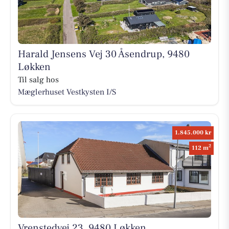
Harald Jensens Vej 30 Åsendrup, 9480
Løkken
Til salg hos
Mæglerhuset Vestkysten I/S
1.845.000 kr
2
112 m
Vrenstedvej 23, 9480 Løkken