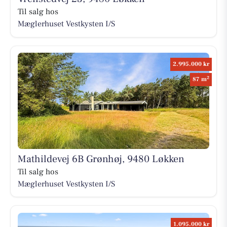
Til salg hos
Mæglerhuset Vestkysten I/S
2.995.000 kr
2
87 m
Mathildevej 6B Grønhøj, 9480 Løkken
Til salg hos
Mæglerhuset Vestkysten I/S
1.095.000 kr