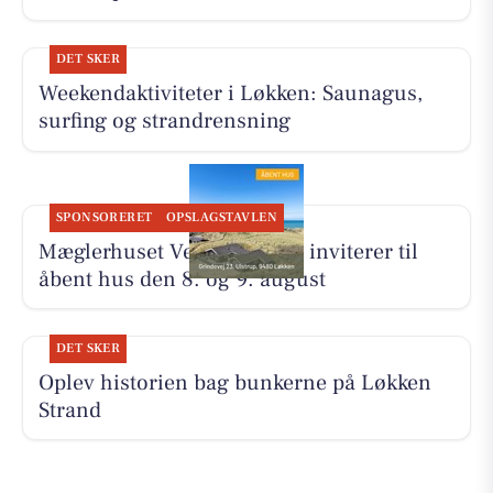
DET SKER
Weekendaktiviteter i Løkken: Saunagus,
surfing og strandrensning
SPONSORERET
OPSLAGSTAVLEN
Mæglerhuset Vestkysten I/S inviterer til
åbent hus den 8. og 9. august
DET SKER
Oplev historien bag bunkerne på Løkken
Strand