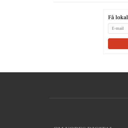
Få loka
Email