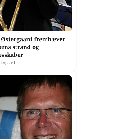
e Østergaard fremhæver
ens strand og
esskaber
stergaard