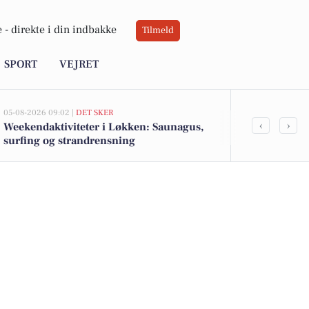
 -
direkte i din indbakke
Tilmeld
SPORT
VEJRET
05-08-2026 09:02 |
DET SKER
05-08-2026 07:02
‹
›
Weekendaktiviteter i Løkken: Saunagus,
Oplev histo
surfing og strandrensning
Strand