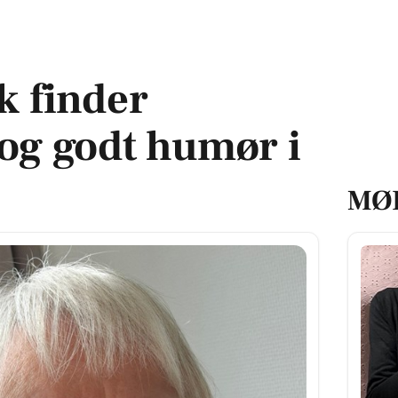
odt humør i Løkken
k finder
 og godt humør i
MØ