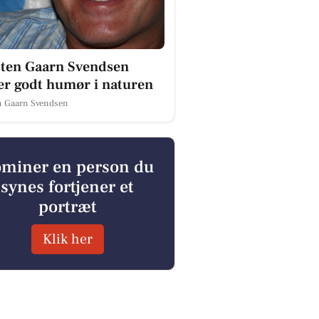
sten Gaarn Svendsen
er godt humør i naturen
n Gaarn Svendsen
miner en person du
synes fortjener et
portræt
Klik her