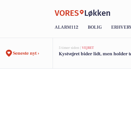
VORES
Løkken
ALARM112
BOLIG
ERHVER
5 timer siden |
VEJRET
Seneste nyt ›
Kystvejret bider lidt, men holder t