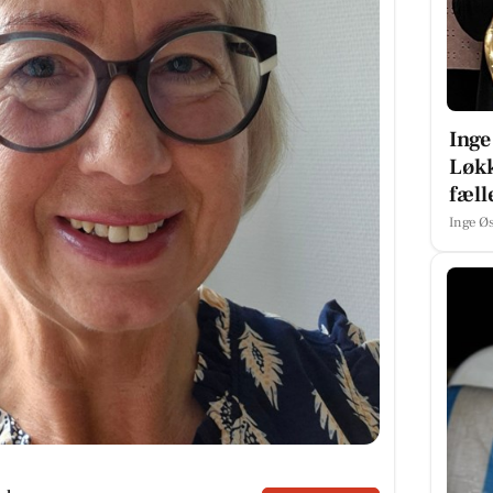
Ing
Løkk
fæll
Inge Ø