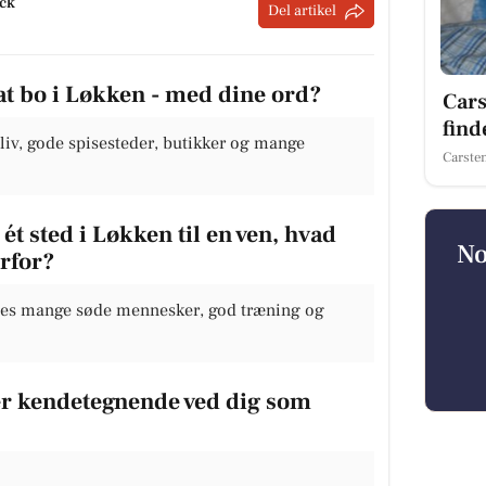
ack
Del artikel
at bo i Løkken - med dine ord?
Car
find
 liv, gode spisesteder, butikker og mange
Carste
ét sted i Løkken til en ven, hvad
No
orfor?
ndes mange søde mennesker, god træning og
 er kendetegnende ved dig som