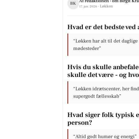
Af redaktionen · om Birgit Kr
BK
· Løkken
17. jun. 2026
Hvad er det bedste ved 
“Løkken har alt til det daglige
mødesteder”
Hvis du skulle anbefale 
skulle det være - og hv
“Løkken idrætscenter, her fi
supergodt fællesskab”
Hvad siger folk typisk
person?
“Altid godt humør og energi”