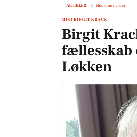
Birgit Krack finder fællesskab og g
ARTIKLER
Mød dine naboer
MØD BIRGIT KRACK
Birgit Krac
fællesskab
Løkken