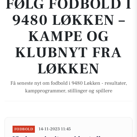
FØLG FODBOLD I
9480 LØKKEN –
KAMPE OG
KLUBNYT FRA
LØKKEN
Få seneste nyt om fodbold i 9480 Løkken - resultater,
kampprogrammer, stillinger og spillere
14-11-2023 11:45
FODBOLD